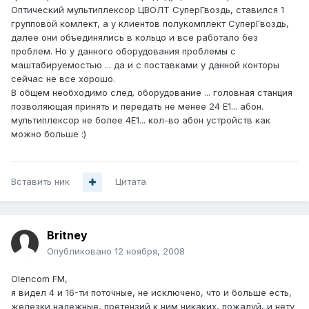
Оптический мультиплексор ЦВОЛТ СуперГвоздь, ставился 1
групповой комлект, а у клиентов полукомплект СуперГвоздь,
далее они объединялись в кольцо и все работало без
проблем. Но у данного оборудования проблемы с
маштабируемостью ... да и с поставками у данной конторы
сейчас не все хорошо.
В общем необходимо след. оборудование ... головная станция
позволяющая принять и передать не менее 24 Е1... абон.
мультиплексор не более 4Е1... кол-во абон устройств как
можно больше :)
Вставить ник
Цитата
Britney
Опубликовано
12 ноября, 2008
Olencom FM,
я видел 4 и 16-ти поточные, не исключено, что и больше есть,
железки надежные, претензий к ним никаких, пожалуй, и нету