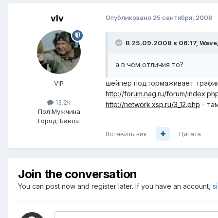
vIv
Опубликовано
25 сентября, 2008
В 25.09.2008 в 06:17, Wave_
а в чем отличия то?
шейпер подтормаживает трафик, а
VIP
http://forum.nag.ru/forum/index.
13.2k
http://network.xsp.ru/3_12.php
- та
Пол:
Мужчина
Город:
Бавлы
Вставить ник
Цитата
Join the conversation
You can post now and register later. If you have an account,
s