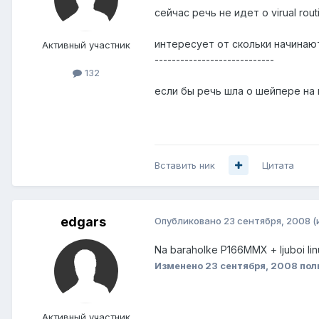
сейчас речь не идет о virual rout
интересует от скольки начинают
Активный участник
----------------------------
132
если бы речь шла о шейпере на п
Вставить ник
Цитата
edgars
Опубликовано
23 сентября, 2008
(
Na baraholke P166MMX + ljuboi lin
Изменено
23 сентября, 2008
пол
Активный участник