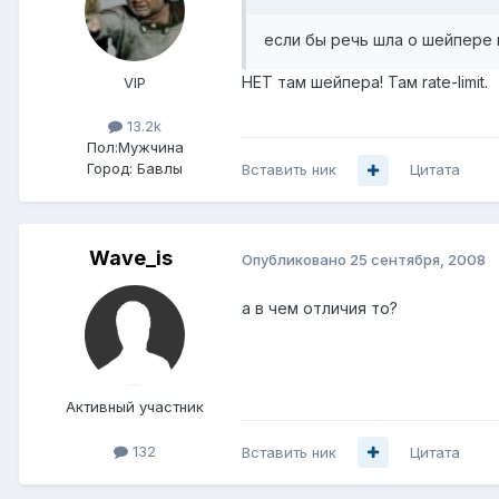
если бы речь шла о шейпере н
НЕТ там шейпера! Там rate-limit.
VIP
13.2k
Пол:
Мужчина
Город:
Бавлы
Вставить ник
Цитата
Wave_is
Опубликовано
25 сентября, 2008
а в чем отличия то?
Активный участник
132
Вставить ник
Цитата