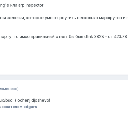
ing'e или arp inspector
ся железки, которые умеют роутить несколько маршрутов и пр
орту, то имхо правильный ответ бы был dlink 3828 - от 423.78 
изменено)
ux/bsd :) ochenj djoshevo!
ьзователем edgars