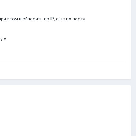
и этом шейперить по IP, а не по порту
у.е.