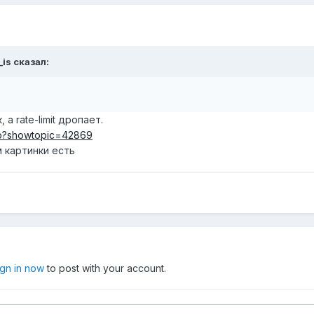
is сказал:
 rate-limit дропает.
php?showtopic=42869
м картинки есть
ign in now
to post with your account.