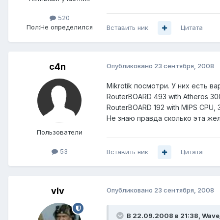
520
Пол:
Не определился
Вставить ник
Цитата
c4n
Опубликовано
23 сентября, 2008
Mikrotik посмотри. У них есть в
RouterBOARD 493 with Atheros 30
RouterBOARD 192 with MIPS CPU, 3
Не знаю правда сколько эта жел
Пользователи
53
Вставить ник
Цитата
vIv
Опубликовано
23 сентября, 2008
В 22.09.2008 в 21:38, Wave