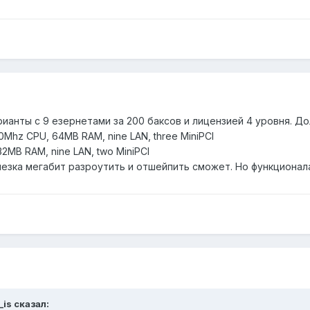
арианты с 9 езернетами за 200 баксов и лицензией 4 уровня. Д
0Mhz CPU, 64MB RAM, nine LAN, three MiniPCI
2MB RAM, nine LAN, two MiniPCI
езка мегабит разроутить и отшейпить сможет. Но функционала
_is сказал: