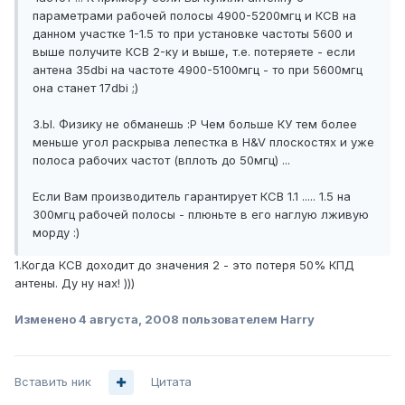
параметрами рабочей полосы 4900-5200мгц и КСВ на
данном участке 1-1.5 то при установке частоты 5600 и
выше получите КСВ 2-ку и выше, т.е. потеряете - если
антена 35dbi на частоте 4900-5100мгц - то при 5600мгц
она станет 17dbi ;)
З.Ы. Физику не обманешь :P Чем больше КУ тем более
меньше угол раскрыва лепестка в H&V плоскостях и уже
полоса рабочих частот (вплоть до 50мгц) ...
Если Вам производитель гарантирует КСВ 1.1 ..... 1.5 на
300мгц рабочей полосы - плюньте в его наглую лживую
морду :)
1.Когда КСВ доходит до значения 2 - это потеря 50% КПД
антены. Ду ну нах! )))
Изменено
4 августа, 2008
пользователем Harry
Вставить ник
Цитата