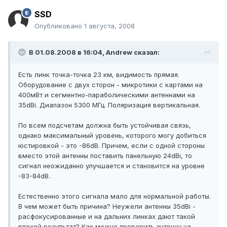
SSD
Опубликовано
1 августа, 2008
В 01.08.2008 в 16:04, Andrеw сказал:
Есть линк точка-точка 23 км, видимость прямая.
Оборудование с двух сторон - микротики с картами на
400мВт и сегментно-параболическими антеннами на
35dBi. Диапазон 5300 МГц. Поляризация вертикальная.
По всем подсчетам должна быть устойчивая связь,
однако максимальный уровень, которого могу добиться
юстировкой - это -86dB. Причем, если с одной стороны
вместо этой антенны поставить панельную 24dBi, то
сигнал неожиданно улучшается и становится на уровне
-83-84dB.
Естественно этого сигнала мало для нормальной работы.
В чем может быть причина? Неужели антенны 35dBi -
расфокусированные и на дальних линках дают такой
плохой результат? Как можно проверить антенну на