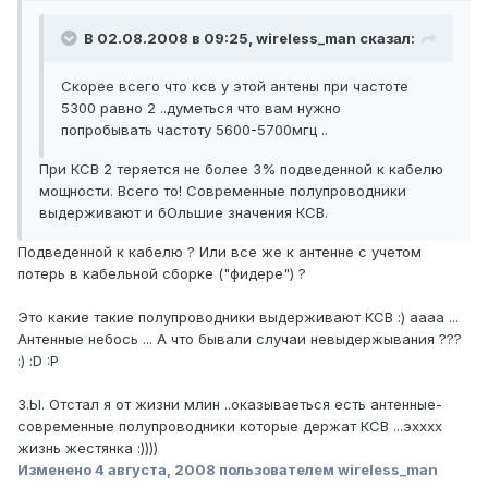
В 02.08.2008 в 09:25, wireless_man сказал:
Скорее всего что ксв у этой антены при частоте
5300 равно 2 ..думеться что вам нужно
попробывать частоту 5600-5700мгц ..
При КСВ 2 теряется не более 3% подведенной к кабелю
мощности. Всего то! Современные полупроводники
выдерживают и бОльшие значения КСВ.
Подведенной к кабелю ? Или все же к антенне с учетом
потерь в кабельной сборке ("фидере") ?
Это какие такие полупроводники выдерживают КСВ :) аааа ...
Антенные небось ... А что бывали случаи невыдержывания ???
:) :D :P
З.Ы. Отстал я от жизни млин ..оказываеться есть антенные-
современные полупроводники которые держат КСВ ...эхххх
жизнь жестянка :))))
Изменено
4 августа, 2008
пользователем wireless_man