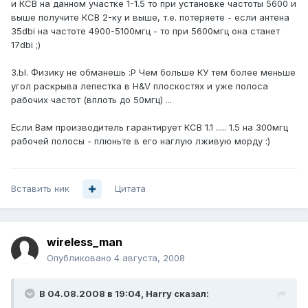
и КСВ на данном участке 1-1.5 то при установке частоты 5600 и
выше получите КСВ 2-ку и выше, т.е. потеряете - если антена
35dbi на частоте 4900-5100мгц - то при 5600мгц она станет
17dbi ;)
З.Ы. Физику не обманешь :P Чем больше КУ тем более меньше
угол раскрыва лепестка в H&V плоскостях и уже полоса
рабочих частот (вплоть до 50мгц) ...
Если Вам производитель гарантирует КСВ 1.1 ..... 1.5 на 300мгц
рабочей полосы - плюньте в его наглую лживую морду :)
Вставить ник
Цитата
wireless_man
Опубликовано
4 августа, 2008
В 04.08.2008 в 19:04, Harry сказал: