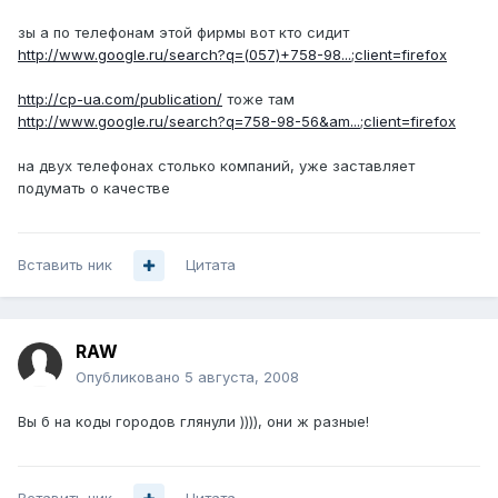
зы а по телефонам этой фирмы вот кто сидит
http://www.google.ru/search?q=(057)+758-98...;client=firefox
http://cp-ua.com/publication/
тоже там
http://www.google.ru/search?q=758-98-56&am...;client=firefox
на двух телефонах столько компаний, уже заставляет
подумать о качестве
Вставить ник
Цитата
RAW
Опубликовано
5 августа, 2008
Вы б на коды городов глянули )))), они ж разные!