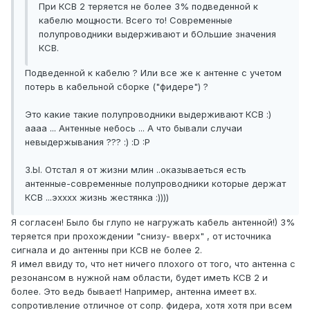
При КСВ 2 теряется не более 3% подведенной к
кабелю мощности. Всего то! Современные
полупроводники выдерживают и бОльшие значения
КСВ.
Подведенной к кабелю ? Или все же к антенне с учетом
потерь в кабельной сборке ("фидере") ?
Это какие такие полупроводники выдерживают КСВ :)
аааа ... Антенные небось ... А что бывали случаи
невыдержывания ??? :) :D :P
З.Ы. Отстал я от жизни млин ..оказываеться есть
антенные-современные полупроводники которые держат
КСВ ...эхххх жизнь жестянка :))))
Я согласен! Было бы глупо не нагружать кабель антенной!) 3%
теряется при прохождении "снизу- вверх" , от источника
сигнала и до антенны при КСВ не более 2.
Я имел ввиду то, что нет ничего плохого от того, что антенна с
резонансом в нужной нам области, будет иметь КСВ 2 и
более. Это ведь бывает! Например, антенна имеет вх.
сопротивление отличное от сопр. фидера, хотя хотя при всем