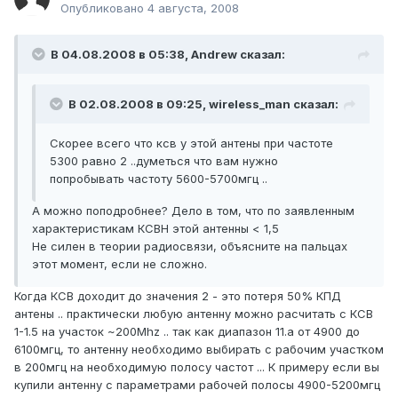
Опубликовано
4 августа, 2008
В 04.08.2008 в 05:38, Andrеw сказал:
В 02.08.2008 в 09:25, wireless_man сказал:
Скорее всего что ксв у этой антены при частоте
5300 равно 2 ..думеться что вам нужно
попробывать частоту 5600-5700мгц ..
А можно поподробнее? Дело в том, что по заявленным
характеристикам КСВН этой антенны < 1,5
Не силен в теории радиосвязи, объясните на пальцах
этот момент, если не сложно.
Когда КСВ доходит до значения 2 - это потеря 50% КПД
антены .. практически любую антенну можно расчитать с КСВ
1-1.5 на участок ~200Mhz .. так как диапазон 11.а от 4900 до
6100мгц, то антенну необходимо выбирать с рабочим участком
в 200мгц на необходимую полосу частот ... К примеру если вы
купили антенну с параметрами рабочей полосы 4900-5200мгц