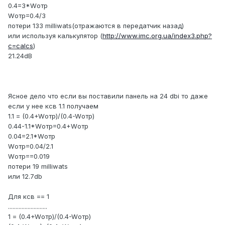
0.4=3*Wотр
Wотр=0.4/3
потери 133 milliwats(отражаются в передатчик назад)
или используя калькулятор (
http://www.imc.org.ua/index3.php?
c=calcs
)
21.24dB
Ясное дело что если вы поставили панель на 24 dbi то даже
если у нее ксв 1.1 получаем
1.1 = (0.4+Wотр)/(0.4-Wотр)
0.44-1.1*Wотр=0.4+Wотр
0.04=2.1*Wотр
Wотр=0.04/2.1
Wотр==0.019
потери 19 milliwats
или 12.7db
Для ксв == 1
..........................
1 = (0.4+Wотр)/(0.4-Wотр)