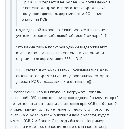
При КСВ 2 теряется не более 3% подведенной
к кабелю мощности. Всего то! Современные
полупроводники выдерживают и бОльшие
значения КСВ.
Подведенной к кабелю ? Или все же к антенне с
учетом потерь в кабельной сборке ("фидере") ?
Это какие такие полупроводники выдерживают
КСВ :) аааа ... Антенные небось ... А что бывали
случаи невыдержывания ??? :) :D :P
З.Ы. Отстал я от жизни млин ..оказываеться есть
антенные-современные полупроводники которые
держат КСВ ...эхххх жизнь жестянка :))))
Я согласен! Было бы глупо не нагружать кабель
антенной!) 3% теряется при прохождении "снизу- вверх"
, от источника сигнала и до антенны при КСВ не более 2.
Я имел ввиду то, что нет ничего плохого от того, что
антенна с резонансом в нужной нам области, будет
иметь КСВ 2 и более. Это ведь бывает! Например,
антенна имеет вх. сопротивление отличное от сопр.