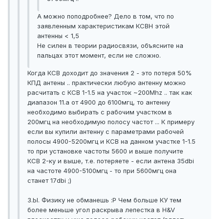
А можно поподробнее? Дело в том, что по
заявленным характеристикам КСВН этой
антенны < 1,5
Не силен в теории радиосвязи, объясните на
пальцах этот момент, если не сложно.
Когда КСВ доходит до значения 2 - это потеря 50%
КПД антены .. практически любую антенну можно
расчитать с КСВ 1-1.5 на участок ~200Mhz .. так как
диапазон 11.а от 4900 до 6100мгц, то антенну
необходимо выбирать с рабочим участком в
200мгц на необходимую полосу частот ... К примеру
если вы купили антенну с параметрами рабочей
полосы 4900-5200мгц и КСВ на данном участке 1-1.5
то при установке частоты 5600 и выше получите
КСВ 2-ку и выше, т.е. потеряете - если антена 35dbi
на частоте 4900-5100мгц - то при 5600мгц она
станет 17dbi ;)
З.Ы. Физику не обманешь :P Чем больше КУ тем
более меньше угол раскрыва лепестка в H&V