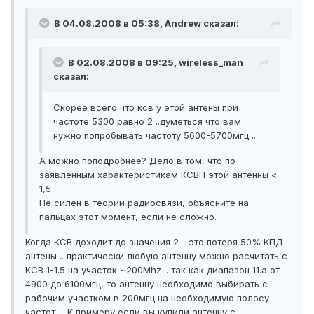
В 04.08.2008 в 05:38, Andrеw сказал:
В 02.08.2008 в 09:25, wireless_man
сказал:
Скорее всего что ксв у этой антены при
частоте 5300 равно 2 ..думеться что вам
нужно попробывать частоту 5600-5700мгц ..
А можно поподробнее? Дело в том, что по
заявленным характеристикам КСВН этой антенны <
1,5
Не силен в теории радиосвязи, объясните на
пальцах этот момент, если не сложно.
Когда КСВ доходит до значения 2 - это потеря 50% КПД
антены .. практически любую антенну можно расчитать с
КСВ 1-1.5 на участок ~200Mhz .. так как диапазон 11.а от
4900 до 6100мгц, то антенну необходимо выбирать с
рабочим участком в 200мгц на необходимую полосу
частот ... К примеру если вы купили антенну с