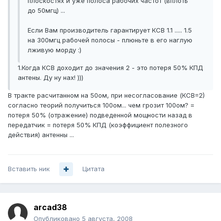
плоскостях и уже полоса рабочих частот (вплоть
до 50мгц) ...
Если Вам производитель гарантирует КСВ 1.1 ..... 1.5
на 300мгц рабочей полосы - плюньте в его наглую
лживую морду :)
1.Когда КСВ доходит до значения 2 - это потеря 50% КПД
антены. Ду ну нах! )))
В тракте расчитанном на 50ом, при несогласование (КСВ=2)
согласно теорий получиться 100ом... чем грозит 100ом? =
потеря 50% (отражение) подведенной мощности назад в
передатчик = потеря 50% КПД (коэффициент полезного
действия) антенны ...
Вставить ник
Цитата
arcad38
Опубликовано
5 августа, 2008