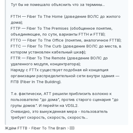
Тут бы не помешало объяснить что за термины...
FTTH — Fiber To The Home (доведение ВОЛС до жилого
дома);
FTTP — Fiber To The Premises (обобщенное понятие,
объединяющее, по сути, варианты FTTH и FTTB);
FTTO — Fiber To The Office (понятие, аналогичное FTTB);
FTTC — Fiber To The Curb (доведение ВОЛС до места, в
котором установлен кабельный шкаф);
FTTR — Fiber To The Remote (доведение ВОЛС до
удаленного модуля, концентратора);
Наряду с FTTx существует подобная ей концепция
организации распределительной сети внутри здания —
FITB (Fiber In The Building).
Т.е. фактически, АТТ решили приблизить волокно к
пользователю "до дома", против старого сценария "до
групы домов". И перейти на VDSL2.
Очевидно, это вынужденная мера - пользователь
требует скорость, скорость, скорость...
Ждём FTTB - Fiber To The Brain :-))))