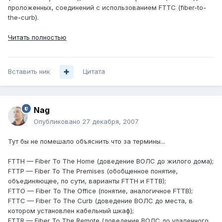
проложенных, соединений с использованием FTTC (fiber-to-
the-curb).
Читать полностью
Вставить ник
Цитата
Nag
Опубликовано
27 декабря, 2007
Тут бы не помешало объяснить что за термины...
FTTH — Fiber To The Home (доведение ВОЛС до жилого дома);
FTTP — Fiber To The Premises (обобщенное понятие,
объединяющее, по сути, варианты FTTH и FTTB);
FTTO — Fiber To The Office (понятие, аналогичное FTTB);
FTTC — Fiber To The Curb (доведение ВОЛС до места, в
котором установлен кабельный шкаф);
FTTR — Fiber To The Remote (доведение ВОЛС до удаленного