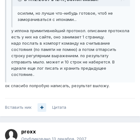
осилим, но лучше что-нибудь готовое, чтоб не
заморачиваться с ипонами...
у иппона примитивнейший протокол. описание протокола
есть у них на сайте, оно занимает 1 страницу.
надо послать в компорт команду на считывание
состояния (по памяти не помню) а потом отпарсить
строку регулярным выражением. по результату
отправить мыло. может и 10 строк не наберется. В
идеале еще лог писать и хранить предыдущее
состояние..
ок спасибо попробую написать, результат выложу.
Вставить ник
Цитата
proxx
Опубликовано
13 декабря, 2007