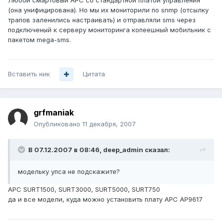
Любой смартовый APC со стандартной платой управления
(она унифицирована). Но мы их мониторили по snmp (отсылку
трапов заленились настраивать) и отправляли sms через
подключеный к серверу мониторинга копеешный мобильник с
пакетом mega-sms.
Вставить ник
Цитата
grfmaniak
Опубликовано
11 декабря, 2007
В 07.12.2007 в 08:46, deep_admin сказал:
модельку упса не подскажите?
APC SURT1500, SURT3000, SURT5000, SURT750
да и все модели, куда можно установить плату APC AP9617