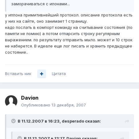
заморачиваться с ипонами...
у иппона примитивнейший протокол. описание протокола есть
у них на сайте, оно занимает 1 страницу.
надо послать в компорт команду на считывание состояния (по
памяти не помню) а потом отпарсить строку регулярным
выражением. по результату отправить мыло. может и 10 строк
не наберется. В идеале еще лог писать и хранить предыдущее
состояние..
Вставить ник
Цитата
Davion
Опубликовано
13 декабря, 2007
В 11.12.2007 в 16:23, desperado сказал:
В 11.12.2007 в 12:17, Davion сказал: