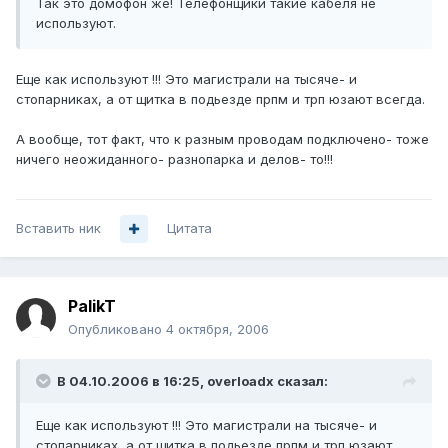
Так это домофон же! Телефонщики такие кабеля не
используют.
Еще как используют !!! Это магистрали на тысяче- и
стопарниках, а от щитка в подьезде прпм и трп юзают всегда.
А вообще, тот факт, что к разным проводам подключено- тоже
ничего неожиданного- разнопарка и делов- то!!!
Вставить ник
Цитата
PalikT
Опубликовано
4 октября, 2006
В 04.10.2006 в 16:25, overloadx сказал:
Еще как используют !!! Это магистрали на тысяче- и
стопарниках, а от щитка в подьезде прпм и трп юзают