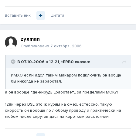
Вставить ник
Цитата
zyxman
Опубликовано
7 октября, 2006
В 07.10.2006 в 12:21, tERB0 сказал:
ИМХО если адсл таким макаром подключить он вобще
бы никогда не заработал.
а он вообще где-нибудь _работает_ за пределами МСК?!
128к через DSL это ж курям на смех. естессно, такую
скорость он вообще по любому проводу и практически на
любом числе скруток даст на коротком расстоянии..