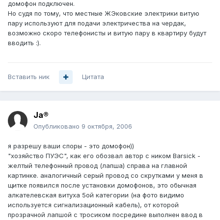
домофон подключен.
Но судя по тому, что местные ЖЭковские электрики витую
пару используют для подачи электричества на чердак,
возможно скоро телефонисты и витую пару в квартиру будут
вводить :).
Вставить ник
Цитата
Ja®
Опубликовано
9 октября, 2006
я разрешу ваши споры - это домофон))
"хозяйство ПУЭС", как его обозвал автор с ником Barsick -
желтый телефонный провод (лапша) справа на главной
картинке. аналогичный серый провод со скрутками у меня в
щитке появился после установки домофонов, это обычная
алкателевская витуха 5ой категории (на фото видимо
используется сигнализационный кабель), от которой
прозрачной лапшой с тросиком посредине выполнен ввод в