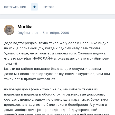
Вставить ник
Цитата
Murlika
Опубликовано
5 октября, 2006
дада подтверждаю, точно такое же у себя в Балашихе видил
на улице солнечной д17, когда к одному челу сеть тянули.
Удивился ещё, чё эт монтёры совсем того. Сначала подумал,
что это монтёры ИНФОЛАЙН-а, оказывается это монтёры цен-
тела =))
Кстати на кабеле написано было аларм секурити систем
даже мы свою "пионерскую" сетку тянем аккуратнее, чем они
такой *** в щитках оставляют
по поводу домафона - точно не он, мы кабель тянули из
подъезда в подъезд в обоих стояли одинаковые домофоны,
соответственно в одном по стояку шла пара таких беленьких
проводов, а в другом не было такого безобразия. А у меня в
доме вообще домофон проведён одной двухпроводной
лапшой для всех, все трубки параллельно к ней соединяются