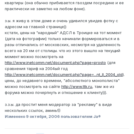
квартиры (она обычно прибивается гвоздем посредине и ее
практически не заметно на любом фоне).
з.ы. я живу в этом доме и очень удивился увидев фотку с
адресом на главной странице))
кстати, цены на "народный" АДСЛ в Троицке на тот момент
(дата на фотографии) только начинали формироваться и в
разы отличались от московских, несмотря на удаленность
всего на 20 км от столицы. что из этого вышло на текущий
момент можно посмотреть на
http://www.inetcomm.net/document.php?page=prosto
(для
сравнения тариф на 2004ый год
http://www.inetcomm.net/document.php?page=...nt_ll_2004_old
).
цены, до недавнего времени, "абсолютного монополиста"
можно посмотреть на сайте
http://www.ttk.ru
, там же из
форума можно почерпнуть и отношение к клиенту))).
з.з.ы. да простит меня модератор за "рекламу" в виде
нескольких ссылок, аминь!))
Изменено
9 октября, 2006
пользователем Ja®