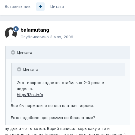
Вставить ник
Цитата
balamutang
Опубликовано
3 мая, 2006
Цитата
Цитата
Этот вопрос задается стабильно 2-3 раза в
неделю.
http://l2nt.info
Все бы нормально но она платная версия.
Есть подобные программы но бесплатные?
ну дык а чо ты хотел. Барий написал херь какую-то и
рекламирует тут на форуме.... купи у него или кряк попроси :)