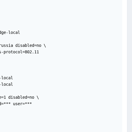
ge-local

ussia disabled=no \

-protocol=802.11

local

local

=1 disabled=no \

=*** user=***
