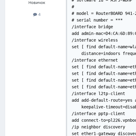
# software id = A3F5-WDHP

Новичок
#

# model = RouterBOARD 941-2
4
# serial number = ***

/interface bridge

add admin-mac=D4:CA:6D:89:
/interface wireless

set [ find default-name=wl
    distance=indoors frequ
/interface ethernet

set [ find default-name=et
set [ find default-name=et
set [ find default-name=et
set [ find default-name=et
/interface l2tp-client

add add-default-route=yes 
    keepalive-timeout=disa
/interface pptp-client

add connect-to=pl226.vpnbo
/ip neighbor discovery

set ether1-gateway discover