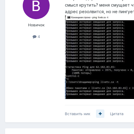
смысл крутить? меня смущает ч
адрес резолвится, но не пингуе
Новичок
4
Вставить ник
Цитата