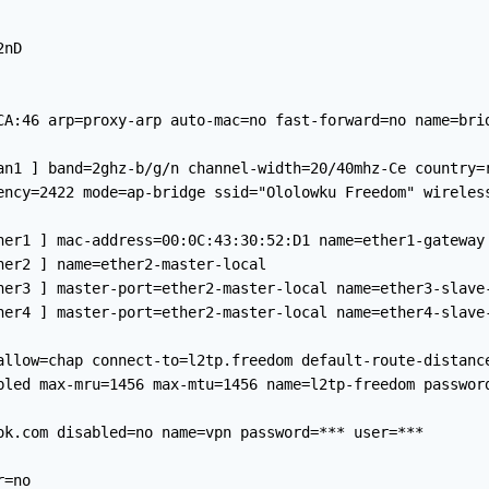
nD

CA:46 arp=proxy-arp auto-mac=no fast-forward=no name=brid
an1 ] band=2ghz-b/g/n channel-width=20/40mhz-Ce country=r
ency=2422 mode=ap-bridge ssid="Ololowku Freedom" wireless
her1 ] mac-address=00:0C:43:30:52:D1 name=ether1-gateway

her2 ] name=ether2-master-local

her3 ] master-port=ether2-master-local name=ether3-slave-
her4 ] master-port=ether2-master-local name=ether4-slave-
allow=chap connect-to=l2tp.freedom default-route-distance
bled max-mru=1456 max-mtu=1456 name=l2tp-freedom password
ok.com disabled=no name=vpn password=*** user=***

=no
