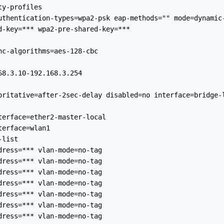
y-profiles

uthentication-types=wpa2-psk eap-methods="" mode=dynamic-
d-key=*** wpa2-pre-shared-key=***

c-algorithms=aes-128-cbc

8.3.10-192.168.3.254

oritative=after-2sec-delay disabled=no interface=bridge-l
erface=ether2-master-local

erface=wlan1

list

ress=*** vlan-mode=no-tag

ress=*** vlan-mode=no-tag

ress=*** vlan-mode=no-tag

ress=*** vlan-mode=no-tag

ress=*** vlan-mode=no-tag

ress=*** vlan-mode=no-tag

ress=*** vlan-mode=no-tag
