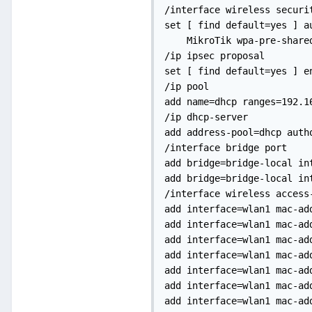
/interface wireless securit
set [ find default=yes ] a
    MikroTik wpa-pre-share
/ip ipsec proposal

set [ find default=yes ] en
/ip pool

add name=dhcp ranges=192.16
/ip dhcp-server

add address-pool=dhcp auth
/interface bridge port

add bridge=bridge-local int
add bridge=bridge-local int
/interface wireless access-
add interface=wlan1 mac-add
add interface=wlan1 mac-add
add interface=wlan1 mac-add
add interface=wlan1 mac-add
add interface=wlan1 mac-add
add interface=wlan1 mac-add
add interface=wlan1 mac-add