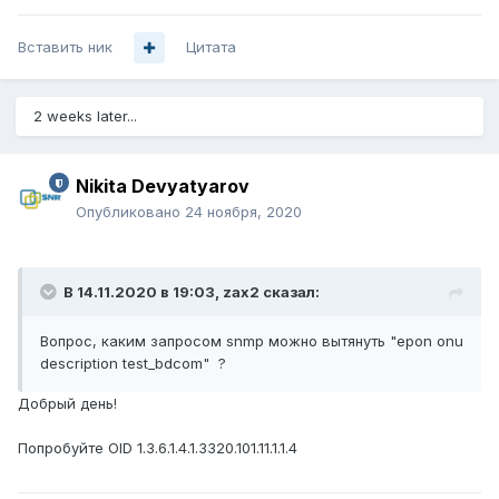
Вставить ник
Цитата
2 weeks later...
Nikita Devyatyarov
Опубликовано
24 ноября, 2020
В 14.11.2020 в 19:03,
zax2
сказал:
Вопрос, каким запросом snmp можно вытянуть "epon onu
description
test_bdcom" ?
Добрый день!
Попробуйте OID 1.3.6.1.4.1.3320.101.11.1.1.4