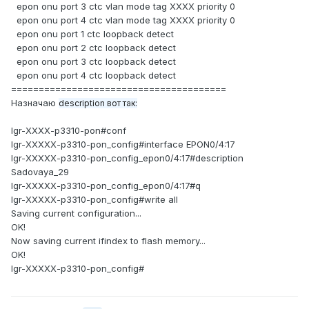
epon onu port 3 ctc vlan mode tag XXXX priority 0
epon onu port 4 ctc vlan mode tag XXXX priority 0
epon onu port 1 ctc loopback detect
epon onu port 2 ctc loopback detect
epon onu port 3 ctc loopback detect
epon onu port 4 ctc loopback detect
=======================================
Назначаю
description вот так:
lgr-XXXX-p3310-pon#conf
lgr-XXXXX-p3310-pon_config#interface EPON0/4:17
lgr-XXXXX-p3310-pon_config_epon0/4:17#description
Sadovaya_29
lgr-XXXXX-p3310-pon_config_epon0/4:17#q
lgr-XXXXX-p3310-pon_config#write all
Saving current configuration...
OK!
Now saving current ifindex to flash memory...
OK!
lgr-XXXXX-p3310-pon_config#