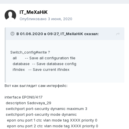
IT_MeXaHiK
Опубликовано
3 июня, 2020
В 01.06.2020 в 09:27,
IT_MeXaHiK
сказал:
Switch_config#write ?
all -- Save all configuration file
database -- Save database config
ifindex -- Save current ifindex
Вот как выглядит сам интерфейс:
interface EPON0/4:17
description Sadovaya_29
switchport port-security dynamic maximum 3
switchport port-security mode dynamic
epon onu port 1 ctc vlan mode tag XXXX priority 0
epon onu port 2 ctc vlan mode tag XXXX priority 0