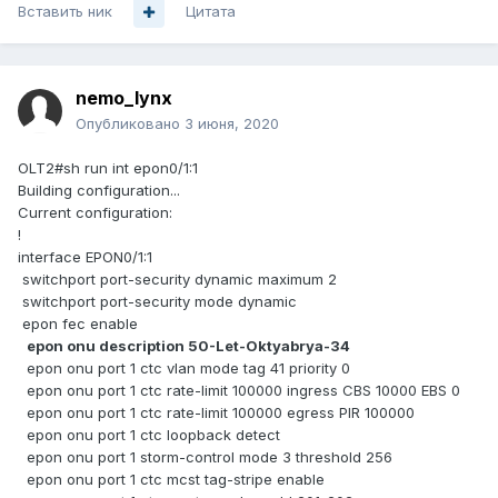
Вставить ник
Цитата
nemo_lynx
Опубликовано
3 июня, 2020
OLT2#sh run int epon0/1:1
Building configuration...
Current configuration:
!
interface EPON0/1:1
switchport port-security dynamic maximum 2
switchport port-security mode dynamic
epon fec enable
epon onu description 50-Let-Oktyabrya-34
epon onu port 1 ctc vlan mode tag 41 priority 0
epon onu port 1 ctc rate-limit 100000 ingress CBS 10000 EBS 0
epon onu port 1 ctc rate-limit 100000 egress PIR 100000
epon onu port 1 ctc loopback detect
epon onu port 1 storm-control mode 3 threshold 256
epon onu port 1 ctc mcst tag-stripe enable