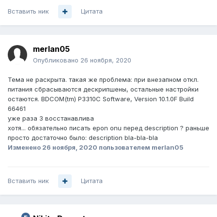
Вставить ник
Цитата
merlan05
Опубликовано
26 ноября, 2020
Тема не раскрыта. такая же проблема: при внезапном откл.
питания сбрасываются дескрипшены, остальные настройки
остаются. BDCOM(tm) P3310C Software, Version 10.1.0F Build
66461
уже раза 3 восстанавлива
хотя... обязательно писать epon onu перед description ? раньше
просто достаточно было
:
description bla-bla-bla
Изменено
26 ноября, 2020
пользователем merlan05
Вставить ник
Цитата