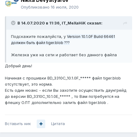
Nikita Devyatyarov
Опубликовано
16 июля, 2020
В 14.07.2020 в 11:36,
IT_MeXaHiK
сказал:
Подскажите пожалуйста, у
Version 10.1.0F Build 66461
должен быть файл tiger.blob
???
Железка уже на сети и работает без данного файла
Добрый день!
Начиная с прошивки BD_3310C_10.1.0F_***** файл tiger.blob
отсутствует, это норма.
Есть один нюанс - если Вы захотите осуществить даунгрейд
до версии BD_3310C_10.1.0E_***** , то Вам потребуется на
флешку ОЛТ дополнительно залить файл tiger.blob .
Вставить ник
Цитата