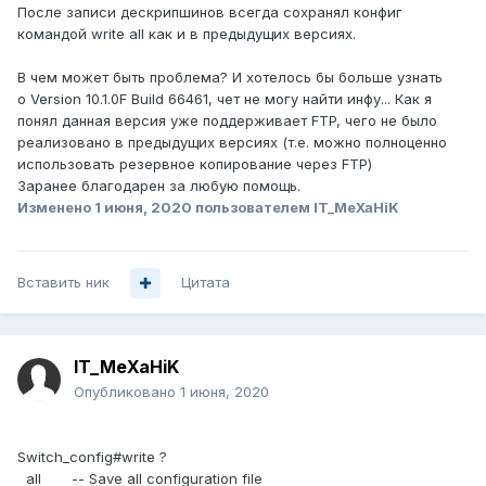
После записи дескрипшинов всегда сохранял конфиг
командой write all как и в предыдущих версиях.
В чем может быть проблема? И хотелось бы больше узнать
о Version 10.1.0F Build 66461, чет не могу найти инфу... Как я
понял данная версия уже поддерживает FTP, чего не было
реализовано в предыдущих версиях (т.е. можно полноценно
использовать резервное копирование через FTP)
Заранее благодарен за любую помощь.
Изменено
1 июня, 2020
пользователем IT_MeXaHiK
Вставить ник
Цитата
IT_MeXaHiK
Опубликовано
1 июня, 2020
Switch_config#write ?
all -- Save all configuration file