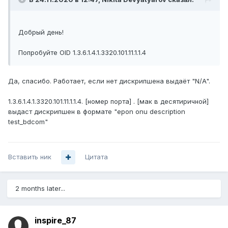
Добрый день!
Попробуйте OID 1.3.6.1.4.1.3320.101.11.1.1.4
Да, спасибо. Работает, если нет дискрипшена выдаёт "N/A".
1.3.6.1.4.1.3320.101.11.1.1.4
. [номер порта] . [мак в десятиричной]
выдаст дискрипшен в формате "epon onu description
test_bdcom"
Вставить ник
Цитата
2 months later...
inspire_87