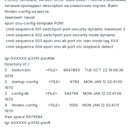
питания пропадают description на клиентских портах. Файл
Ifindex-config на месте.
темплейт такой:
epon onu-config-template PON1
cmd-sequence 001 switchport port-security dynamic maximum 3
cmd-sequence 002 switchport port-security mode dynamic
cmd-sequence 003 epon onu all-port ctc vlan mode tag XXX
cmd-sequence 004 epon onu all-port ctc loopback detect
lgr-XXXXXX-p3310-pon#dir
Directory of /:
0 Switch.bin <FILE> 8647893 TUE OCT 22 16:06:36
2019
2 startup-config <FILE> 9784 MON JAN 12 02:41:00
1970
3 config.db <FILE> 544768 MON JAN 12 02:41:06
1970
4 ifindex-config <FILE> 1056 MON JAN 12 02:41:11
1970
free space 6979584
lgr-XXXXXX-p3310-pon#