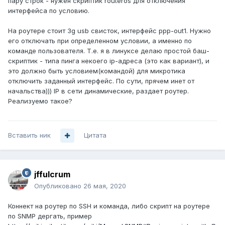
пару строк - нужен скриптик routeros для отключения
интерфейса по условию.
На роутере стоит 3g usb свисток, интерфейс ppp-out1. Нужно
его отключать при определенном условии, а именно по
команде пользователя. Т.е. я в линуксе делаю простой баш-
скриптик - типа пинга некоего ip-адреса (это как вариант), и
это должно быть условием(командой) для микротика
отключить заданный интерфейс. По сути, прячем инет от
начальства))) IP в сети динамические, раздает роутер.
Реализуемо такое?
Вставить ник
Цитата
jffulcrum
Опубликовано
26 мая, 2020
Коннект на роутер по SSH и команда, либо скрипт на роутере
по SNMP дергать, пример