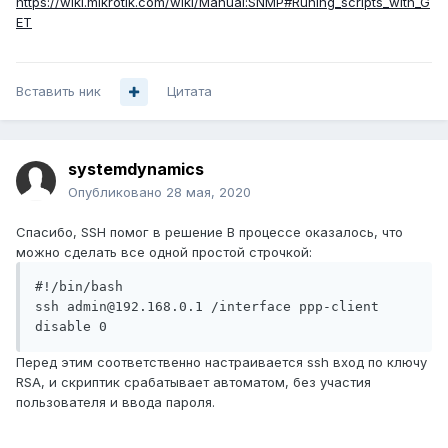
https://wiki.mikrotik.com/wiki/Manual:SNMP#Runing_scripts_with_G
ET
Вставить ник
Цитата
systemdynamics
Опубликовано
28 мая, 2020
Спасибо, SSH помог в решение В процессе оказалось, что
можно сделать все одной простой строчкой:
#!/bin/bash

ssh admin@192.168.0.1 /interface ppp-client 
disable 0
Перед этим соответственно настраивается ssh вход по ключу
RSA, и скриптик срабатывает автоматом, без участия
пользователя и ввода пароля.