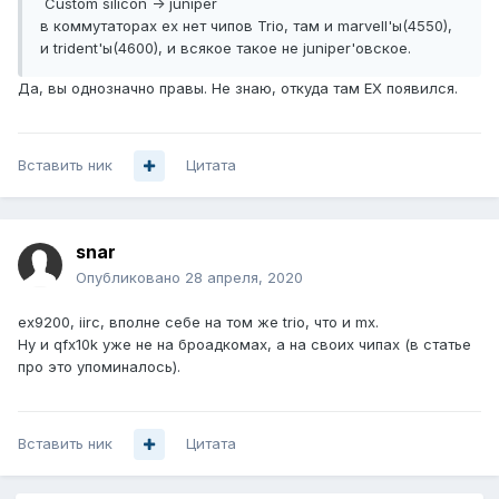
Custom silicon -> juniper
в коммутаторах ex нет чипов Trio, там и marvell'ы(4550),
и trident'ы(4600), и всякое такое не juniper'овское.
Да, вы однозначно правы. Не знаю, откуда там EX появился.
Вставить ник
Цитата
snar
Опубликовано
28 апреля, 2020
ex9200, iirc, вполне себе на том же trio, что и mx.
Ну и qfx10k уже не на броадкомах, а на своих чипах (в статье
про это упоминалось).
Вставить ник
Цитата