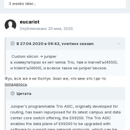
3 weeks later...
eucariot
Опубликовано
20 мая, 2020
В 27.04.2020 в 06:43,
vvertexx
сказал:
Custom silicon -> juniper
в коммутаторах ex нет чипов Trio, там и marvell'ы(4550),
и trident'ы(4600), и всякое такое не juniper'овское.
Фух, всё же я не болтун. Знал же, что мне это где-то
попадалось
:
Цитата
Juniper's programmable Trio ASIC, originally developed for
routing, has been repurposed for its latest campus and data
center core switch offering, the EX9200. The Trio ASIC
enables the data plane of EX9200 to be upgraded with
software to support new network protocols, which can be