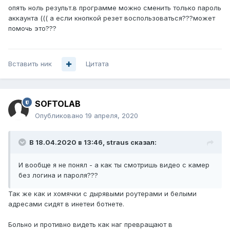
опять ноль результ.в программе можно сменить только пароль
аккаунта ((( а если кнопкой резет воспользоваться???может
помочь это???
Вставить ник
Цитата
SOFTOLAB
Опубликовано
19 апреля, 2020
В 18.04.2020 в 13:46,
straus
сказал:
И вообще
я не понял - а как ты смотришь видео с камер
без логина и пароля???
Так же как и хомячки с дырявыми роутерами и белыми
адресами сидят в инетеи ботнете.
Больно и противно видеть как наг превращают в