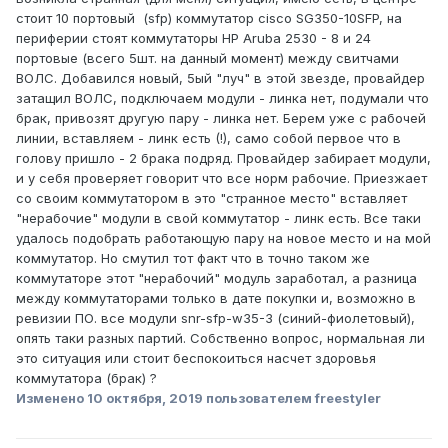
стоит 10 портовый (sfp) коммутатор cisco SG350-10SFP, на
периферии стоят коммутаторы HP Aruba 2530 - 8 и 24
портовые (всего 5шт. на данный момент) между свитчами
ВОЛС. Добавился новый, 5ый "луч" в этой звезде, провайдер
затащил ВОЛС, подключаем модули - линка нет, подумали что
брак, привозят другую пару - линка нет. Берем уже с рабочей
линии, вставляем - линк есть (!), само собой первое что в
голову пришло - 2 брака подряд. Провайдер забирает модули,
и у себя проверяет говорит что все норм рабочие. Приезжает
со своим коммутатором в это "странное место" вставляет
"нерабочие" модули в свой коммутатор - линк есть. Все таки
удалось подобрать работающую пару на новое место и на мой
коммутатор. Но смутил тот факт что в точно таком же
коммутаторе этот "нерабочий" модуль заработал, а разница
между коммутаторами только в дате покупки и, возможно в
ревизии ПО. все модули snr-sfp-w35-3 (синий-фиолетовый),
опять таки разных партий. Собственно вопрос, нормальная ли
это ситуация или стоит беспокоиться насчет здоровья
коммутатора (брак) ?
Изменено
10 октября, 2019
пользователем freestyler