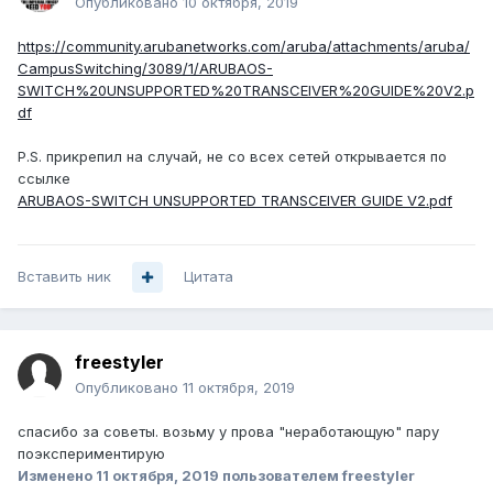
Опубликовано
10 октября, 2019
https://community.arubanetworks.com/aruba/attachments/aruba/
CampusSwitching/3089/1/ARUBAOS-
SWITCH%20UNSUPPORTED%20TRANSCEIVER%20GUIDE%20V2.p
df
P.S. прикрепил на случай, не со всех сетей открывается по
ссылке
ARUBAOS-SWITCH UNSUPPORTED TRANSCEIVER GUIDE V2.pdf
Вставить ник
Цитата
freestyler
Опубликовано
11 октября, 2019
спасибо за советы. возьму у прова "неработающую" пару
поэкспериментирую
Изменено
11 октября, 2019
пользователем freestyler