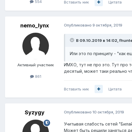
554
Вставить ник
Цитата
nemo_lynx
Опубликовано
9 октября, 2019
В 09.10.2019 в 14:02,
fhunt
Или это по принципу - "как е
ИМХО, тут не про это. Тут про 
Активный участник
десятый, может таки реально ч
861
Вставить ник
Цитата
Syzygy
Опубликовано
10 октября, 2019
Учитывая слабость сетей "Билай
Может быть решили заняться де