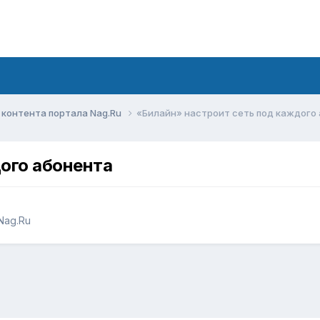
контента портала Nag.Ru
«Билайн» настроит сеть под каждого
ого абонента
Nag.Ru