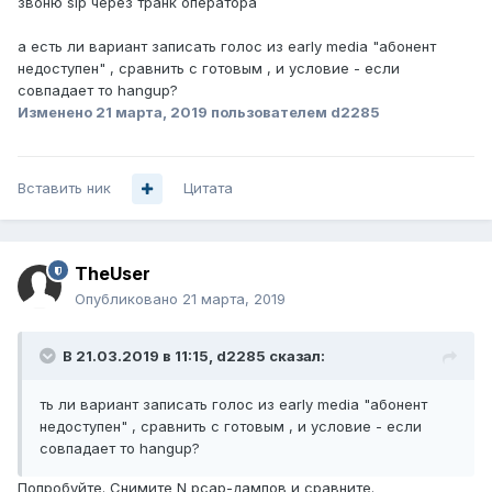
звоню sip через транк оператора
а есть ли вариант записать голос из early media "абонент
недоступен" , сравнить с готовым , и условие - если
совпадает то hangup?
Изменено
21 марта, 2019
пользователем d2285
Вставить ник
Цитата
TheUser
Опубликовано
21 марта, 2019
В 21.03.2019 в 11:15,
d2285
сказал:
ть ли вариант записать голос из early media "абонент
недоступен" , сравнить с готовым , и условие - если
совпадает то hangup?
Попробуйте. Снимите N pcap-дампов и сравните.