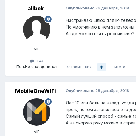
alibek
Опубликовано
26 декабря, 2018
Настраиваю шлюз для IP-телефо
По умолчанию в нем загружены 
А где можно взять российские?
VIP
11.4k
Пол:
Не определился
Вставить ник
Цитата
MobileOneWiFi
Опубликовано
28 декабря, 2018
Лет 10 или больше назад, когда
проч., потом загонял все это де
Самый лучший способ - самые то
А на скорую руку можно в спра
VIP