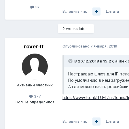
3k
Вставить ник
Цитата
2 weeks later...
rover-lt
Опубликовано
7 января, 2019
В 26.12.2018 в 15:27,
alibek
с
Настраиваю шлюз для IP-тел
По умолчанию в нем загруже
Активный участник
А где можно взять российски
377
https://www.itu.int/ITU-T/inr/forms/
Пол:
Не определился
Вставить ник
Цитата