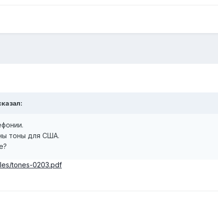
казал:
ефонии.
ны тоны для США.
е?
files/tones-0203.pdf