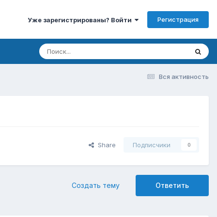
Регистрация
Уже зарегистрированы? Войти
Вся активность
Share
Подписчики
0
Создать тему
Ответить