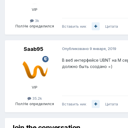
VIP
3k
Пол:
Не определился
Вставить ник
Цитата
Saab95
Опубликовано
9 января, 2019
В веб интерфейсе UBNT на M сер
должно быть создано =)
VIP
35.2k
Пол:
Не определился
Вставить ник
Цитата
Join the conversation