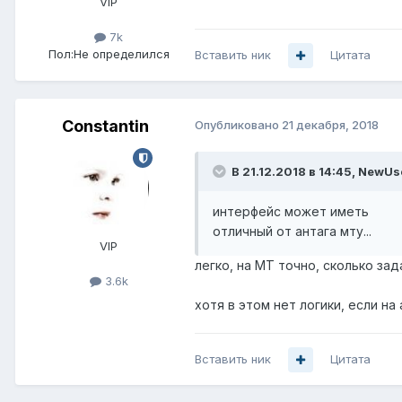
VIP
7k
Пол:
Не определился
Вставить ник
Цитата
Constantin
Опубликовано
21 декабря, 2018
В 21.12.2018 в 14:45,
NewUs
интерфейс может иметь
отличный от антага мту...
VIP
легко, на МТ точно, сколько за
3.6k
хотя в этом нет логики, если на
Вставить ник
Цитата