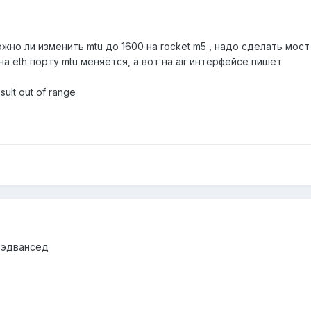
но ли изменить mtu до 1600 на rocket m5 , надо сделать мост 
а eth порту mtu меняется, а вот на air интерфейсе пишет
sult out of range
 эдвансед