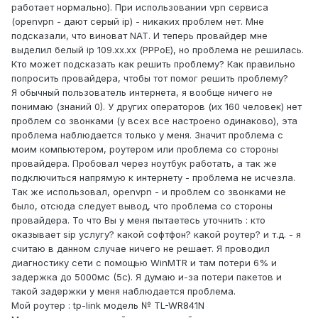
работает нормально). При использовании vpn сервиса
(openvpn - дают серый ip) - никаких проблем нет. Мне
подсказали, что виноват NAT. И теперь провайдер мне
выделил белый ip 109.хх.хх (PPPoE), но проблема не решилась.
Кто может подсказать как решить проблему? Как правильно
попросить провайдера, чтобы тот помог решить проблему?
Я обычный пользователь интернета, я вообще ничего не
понимаю (знаний 0). У других операторов (их 160 человек) нет
проблем со звонками (у всех все настроено одинаково), эта
проблема наблюдается только у меня. Значит проблема с
моим компьютером, роутером или проблема со стороны
провайдера. Пробовал через ноутбук работать, а так же
подключиться напрямую к интернету - проблема не исчезла.
Так же использовал, openvpn - и проблем со звонками не
было, отсюда следует вывод, что проблема со стороны
провайдера. То что Вы у меня пытаетесь уточнить : кто
оказывает sip услугу? какой софтфон? какой роутер? и т.д. - я
считаю в данном случае ничего не решает. Я проводил
диагностику сети с помощью WinMTR и там потери 6% и
задержка до 5000мс (5с). Я думаю и-за потери пакетов и
такой задержки у меня наблюдается проблема.
Мой роутер : tp-link модель № TL-WR841N