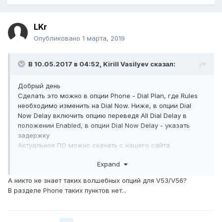
LKr
Опубликовано
1 марта, 2019
В 10.05.2017 в 04:52,
Kirill Vasilyev
сказал:
Добрый день
Сделать это можно в опции Phone - Dial Plan, где Rules
необходимо изменить на Dial Now. Ниже, в опции Dial
Now Delay включить опцию переведя All Dial Delay в
положении Enabled, в опции Dial Now Delay - указать
задержку
Актуальное ПО можно скачать с нашего сайта
http://data.nag.ru/SNR%20VoIP/VoIP%20Phone/Firmware/V5
Expand
X/
А никто не знает таких волшебных опций для V53/V56?
В разделе Phone таких пунктов нет...