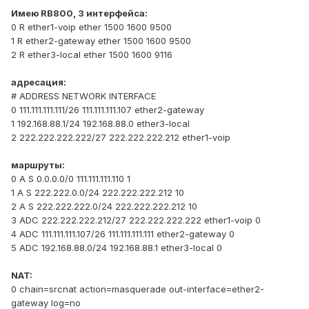
Имею RB800, 3 интерфейса:
0 R ether1-voip ether 1500 1600 9500
1 R ether2-gateway ether 1500 1600 9500
2 R ether3-local ether 1500 1600 9116
адресация:
# ADDRESS NETWORK INTERFACE
0 111.111.111.111/26 111.111.111.107 ether2-gateway
1 192.168.88.1/24 192.168.88.0 ether3-local
2 222.222.222.222/27 222.222.222.212 ether1-voip
маршруты:
0 A S 0.0.0.0/0 111.111.111.110 1
1 A S 222.222.0.0/24 222.222.222.212 10
2 A S 222.222.222.0/24 222.222.222.212 10
3 ADC 222.222.222.212/27 222.222.222.222 ether1-voip 0
4 ADC 111.111.111.107/26 111.111.111.111 ether2-gateway 0
5 ADC 192.168.88.0/24 192.168.88.1 ether3-local 0
NAT:
0 chain=srcnat action=masquerade out-interface=ether2-
gateway log=no