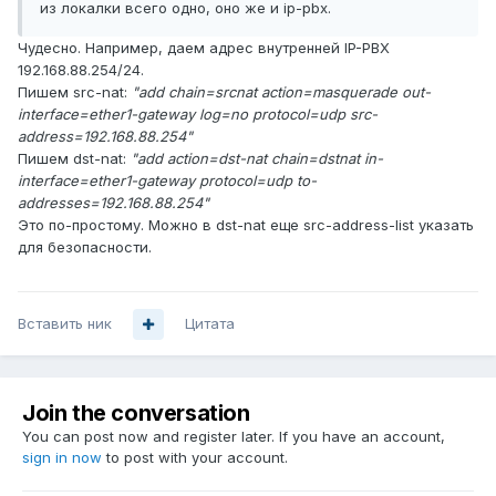
из локалки всего одно, оно же и ip-pbx.
Чудесно. Например, даем адрес внутренней IP-PBX
192.168.88.254/24.
Пишем src-nat:
"add chain=srcnat action=masquerade out-
interface=ether1-gateway log=no protocol=udp src-
address=192.168.88.254"
Пишем dst-nat:
"add action=dst-nat chain=dstnat in-
interface=ether1-gateway protocol=udp to-
addresses=192.168.88.254"
Это по-простому. Можно в dst-nat еще src-address-list указать
для безопасности.
Вставить ник
Цитата
Join the conversation
You can post now and register later. If you have an account,
sign in now
to post with your account.