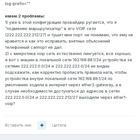
log-prefix=""
имею 2 проблемы:
1) уже в этой конфигурации провайдер ругается, что я
"подменяю маршрутизатор" в его VOIP сети
(222.222.222.212/27) и тушит мне порт. не понимаю, что ему не
нравится и как это исправить, внятных объяснений
телефонный саппорт не дал.
2) с микротика voip сеть естественно пингуется, всё хорошо,
а вот с машин в локальной сети 192.168.88.1/24 устройства за
сетями 222.222.0.0/24 и 222.222.222.0/24 не видны.
подскажите, как корректно прописать правила ната, чтобы
устройства внутри локальной сети 192.168.88.1/24 по
умолчанию ходили в интернет через ether2-gateway, а в
случае необходимости достучаться до адресов в сетях
222.222.0.0/24 и 222.222.222.212/27 выходили через ether1-
voip?
Вставить ник
Цитата