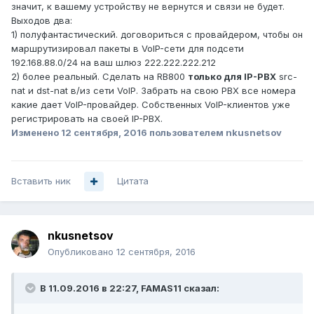
значит, к вашему устройству не вернутся и связи не будет.
Выходов два:
1) полуфантастический. договориться с провайдером, чтобы он
маршрутизировал пакеты в VoIP-сети для подсети
192.168.88.0/24 на ваш шлюз 222.222.222.212
2) более реальный. Сделать на RB800
только для IP-PBX
src-
nat и dst-nat в/из сети VoIP. Забрать на свою PBX все номера
какие дает VoIP-провайдер. Собственных VoIP-клиентов уже
регистрировать на своей IP-PBX.
Изменено
12 сентября, 2016
пользователем nkusnetsov
Вставить ник
Цитата
nkusnetsov
Опубликовано
12 сентября, 2016
В 11.09.2016 в 22:27, FAMAS11 сказал: