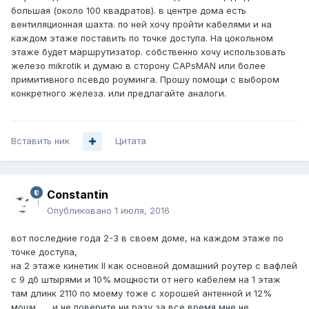
большая (около 100 квадратов). в центре дома есть
вентиляционная шахта. по ней хочу пройти кабелями и на
каждом этаже поставить по точке доступа. На цокольном
этаже будет маршрутизатор. собственно хочу использовать
железо mikrotik и думаю в сторону CAPsMAN или более
примитивного псевдо роуминга. Прошу помощи с выбором
конкретного железа. или предлагайте аналоги.
Вставить ник
Цитата
Constantin
Опубликовано
1 июля, 2016
вот последние года 2-3 в своем доме, на каждом этаже по
точке доступа,
на 2 этаже кинетик II как основной домашний роутер с вафлей
с 9 дб штырями и 10% мощности от него кабелем на 1 этаж
там длинк 2110 по моему тоже с хорошей антенной и 12%
мощи........и не поверите ни разу за все время мне не