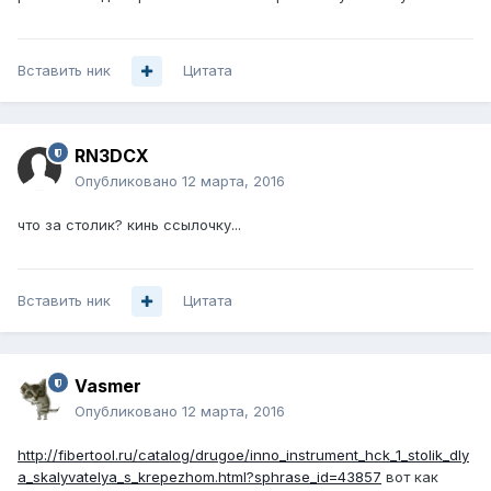
Вставить ник
Цитата
RN3DCX
Опубликовано
12 марта, 2016
что за столик? кинь ссылочку...
Вставить ник
Цитата
Vasmer
Опубликовано
12 марта, 2016
http://fibertool.ru/catalog/drugoe/inno_instrument_hck_1_stolik_dly
a_skalyvatelya_s_krepezhom.html?sphrase_id=43857
вот как