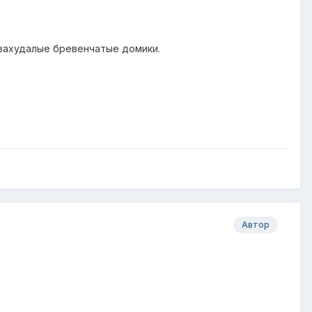
и захудалые бревенчатые домики.
Автор