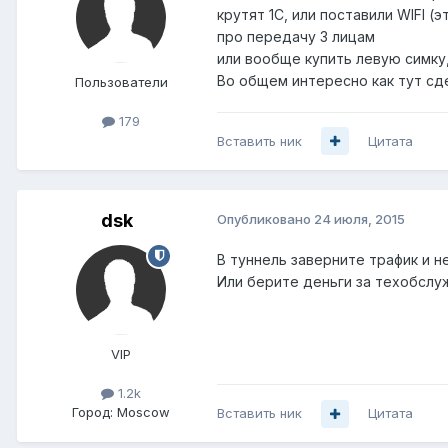
крутят 1С, или поставили WIFI 
про передачу 3 лицам
или вообще купить левую симку,
Во общем интересно как тут сде
Пользователи
179
Вставить ник
Цитата
dsk
Опубликовано
24 июля, 2015
В туннель заверните трафик и н
Или берите деньги за техобслужи
VIP
1.2k
Город:
Moscow
Вставить ник
Цитата