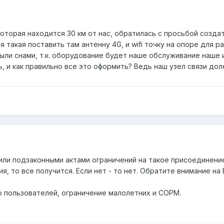
оторая находится 30 км от нас, обратилась с просьбой создать
я такая поставить там антенну 4G, и wifi точку на опоре для р
были снами, т.к. оборудование будет наше обслуживание наше и
, и как правильно все это оформить? Ведь наш узел связи доле
ли подзаконными актами ограничений на такое присоединение
, то все получится. Если нет - то нет. Обратите внимание н
 пользователей, ограничение малолетних и СОРМ.