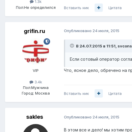
1.3k
Пол:
Не определился
Вставить ник
Цитата
grifin.ru
Опубликовано
24 июля, 2015
В 24.07.2015 в 11:51, svcons
Если сотовый оператор согла
Что, ясное дело, обречено на п
VIP
3.4k
Пол:
Мужчина
Город:
Москва
Вставить ник
Цитата
sakles
Опубликовано
24 июля, 2015
В этом все и дело! мы хотим пр