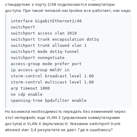
стандартная: к порту 2/48 подключаются коммутаторы
доступа. При такой типовой настройке все работает, как надо.
interface GigabitEthernet2/48

switchport

switchport access vlan 3019

switchport trunk encapsulation dot1q

switchport trunk allowed vlan 1

switchport mode dot1q-tunnel

switchport nonegotiate

access-group mode prefer port

ip access-group mmldr in

storm-control broadcast level 1.00

storm-control multicast level 1.00

arp timeout 1800

no cdp enable

spanning-tree bpdufilter enable
Но возникла необходимость передать без изменений через
этот интерфейс еще VLAN 3 (управление коммутаторами
доступа) и VLAN 4 (мультикаст). Указание switchport trunk
allowed vlan 3,4 результата не дает. Где я ошибаюсь?