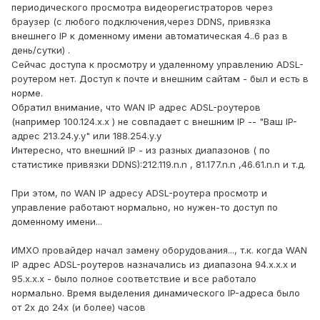
периодического просмотра видеорегистраторов через
браузер (с любого подключения,через DDNS, привязка
внешнего IP к доменному имени автоматическая 4..6 раз в
день/сутки) .
Сейчас доступа к просмотру и удаленному управлению ADSL-
роутером нет. Доступ к почте и внешним сайтам - был и есть в
норме.
Обратил внимание, что WAN IP адрес ADSL-роутеров
(например 100.124.х.х ) не совпадает с внешним IP -- "Ваш IP-
адрес 213.24.у.у" или 188.254.у.у
Интересно, что внешний IP - из разных диапазонов ( по
статистике привязки DDNS):212.119.n.n , 81.177.n.n ,46.61.n.n и т.д.
При этом, по WAN IP адресу ADSL-роутера просмотр и
управление работают нормально, но нужен-то доступ по
доменному имени...
ИМХО провайдер начал замену оборудования..., т.к. когда WAN
IP адрес ADSL-роутеров назначались из диапазона 94.х.х.х и
95.х.х.х - было полное соответствие и все работало
нормально. Время выделения динамического IP-адреса было
от 2х до 24х (и более) часов