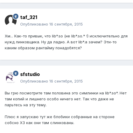
taf_321
Опубликовано
16 сентября, 2015
Хм... Как-то привык, что lib*.so (не lib*.so.* !) исключительно для
нужд линковщика. Ну да ладно. А вот lib*.a зачем? Эти-то
каким образом рантайму понадобятся?
sfstudio
Опубликовано
16 сентября, 2015
Вы грю посмотрите там половина это симлинки на lib*.so*. Нет
там копий и лишнего особо ничего нет. Так что даже не
парьтесь на эту тему.
Плюс я запускаю тут же блобики собранные на стороне
собсно ХЗ как они там слинкованы.