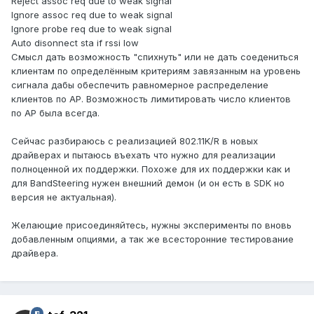
Reject assoc req due to weak signal
Ignore assoc req due to weak signal
Ignore probe req due to weak signal
Auto disonnect sta if rssi low
Смысл дать возможность "спихнуть" или не дать соедениться
клиентам по определённым критериям завязанным на уровень
сигнала дабы обеспечить равномерное распределение
клиентов по AP. Возможность лимитировать число клиентов
по AP была всегда.
Сейчас разбираюсь с реализацией 802.11K/R в новых
драйверах и пытаюсь въехать что нужно для реализации
полноценной их поддержки. Похоже для их поддержки как и
для BandSteering нужен внешний демон (и он есть в SDK но
версия не актуальная).
Желающие присоединяйтесь, нужны эксперименты по вновь
добавленным опциями, а так же всесторонние тестирование
драйвера.