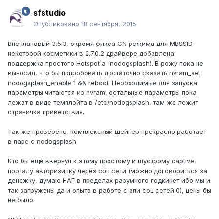
sfstudio
Опубликовано
18 сентября, 2015
Внеплановый 3.5.3, окромя фикса GN режима для MBSSID
некоторой косметики в 2.7.0.2 драйвере добавлена
поддержка простого Hotspot`a (nodogsplash). В рожу пока не
выносил, что бы попробовать достаточно сказать nvram_set
nodogsplash_enable 1 && reboot. Необходимые для запуска
параметры читаются из nvram, остальные параметры пока
лежат в виде темплэйта в /etc/nodogsplash, там же лежит
страничка приветствия.
Так же проверено, комплексный шейпер прекрасно работает
в паре с nodogsplash.
Кто бы ещё ввернул к этому простому и шустрому captive
порталу авторизилку через соц сети (можно договориться за
денежку, думаю НАГ в пределах разумного подкинет ибо мы и
так загружены да и опыта в работе с апи соц сетей 0), цены бы
не было.