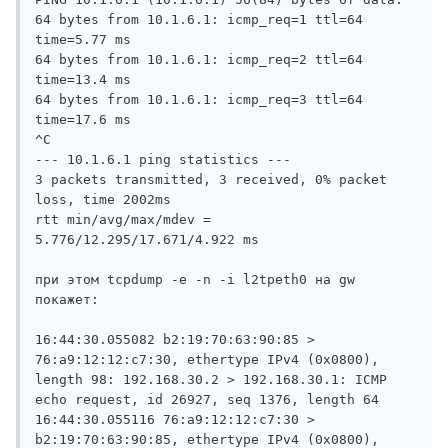
64 bytes from 10.1.6.1: icmp_req=1 ttl=64 
time=5.77 ms

64 bytes from 10.1.6.1: icmp_req=2 ttl=64 
time=13.4 ms

64 bytes from 10.1.6.1: icmp_req=3 ttl=64 
time=17.6 ms

^C

--- 10.1.6.1 ping statistics ---

3 packets transmitted, 3 received, 0% packet 
loss, time 2002ms

rtt min/avg/max/mdev = 
5.776/12.295/17.671/4.922 ms

при этом tcpdump -e -n -i l2tpeth0 на gw 
покажет:

16:44:30.055082 b2:19:70:63:90:85 > 
76:a9:12:12:c7:30, ethertype IPv4 (0x0800), 
length 98: 192.168.30.2 > 192.168.30.1: ICMP 
echo request, id 26927, seq 1376, length 64

16:44:30.055116 76:a9:12:12:c7:30 > 
b2:19:70:63:90:85, ethertype IPv4 (0x0800), 