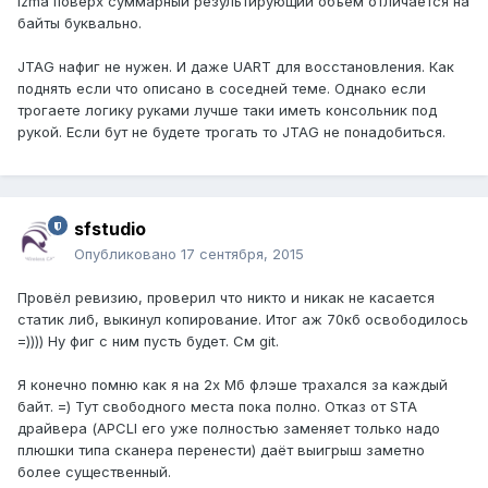
lzma поверх суммарный результирующий объём отличается на
байты буквально.
JTAG нафиг не нужен. И даже UART для восстановления. Как
поднять если что описано в соседней теме. Однако если
трогаете логику руками лучше таки иметь консольник под
рукой. Если бут не будете трогать то JTAG не понадобиться.
sfstudio
Опубликовано
17 сентября, 2015
Провёл ревизию, проверил что никто и никак не касается
статик либ, выкинул копирование. Итог аж 70кб освободилось
=)))) Ну фиг с ним пусть будет. См git.
Я конечно помню как я на 2х Мб флэше трахался за каждый
байт. =) Тут свободного места пока полно. Отказ от STA
драйвера (APCLI его уже полностью заменяет только надо
плюшки типа сканера перенести) даёт выигрыш заметно
более существенный.