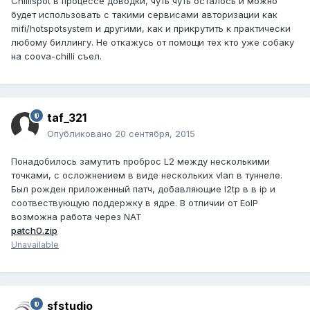
Chillispot в процессе доводки, чуть чуть осталось и можно
будет использовать с такими сервисами авторизации как
mifi/hotspotsystem и другими, как и прикрутить к практически
любому биллингу. Не откажусь от помощи тех кто уже собаку
на coova-chilli съел.
taf_321
Опубликовано
20 сентября, 2015
Понадобилось замутить проброс L2 между несколькими
точками, с осложнением в виде нескольких vlan в туннеле.
Был рожден приложенный патч, добавляющие l2tp в в ip и
соотвествующую поддержку в ядре. В отличии от EoIP
возможна работа через NAT
patch0.zip
Unavailable
sfstudio