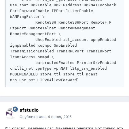
use_snat DMZEnable DMZIPAddress DMZNATLoopback 
PortForwardEnable IPPortFilterEnable 
WANPingFilter \

           RemoteSSH RemoteSSHPort RemoteFTP 
FtpPort RemoteTelnet RemoteManagement 
RemoteManagementPort \

           dhcpEnabled ipt_account upnpEnabled 
igmpEnabled xupnpd SmbEnabled 
TransmissionEnabled TransRPCPort TransInPort 
TransAccess snmpd \

           parproutedEnabled PrinterSrvEnabled 
chilli_net vpnType vpnNAT l2tp_srv_enabled 
MODEMENABLED store_ttl store_ttl_mcast 
sfstudio
Опубликовано
4 июля, 2015
Упс спасиб, реальный ляп, банальная очепятка. Вот только это