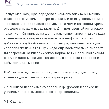
Опубликовано
20 сентября, 2015
Глянул мельком, щас переделаю немного так что бы можно
было просто включив в ядре приюзать и затяну, спасибо. Мне
к сожалению такое дело тестить не на чем и как конфигурить
это дело с трудом представляю. Для полноценной интеграции
нужен хотя бы пример на шелле как коннектиться и дырку куда
коннектиться, наверняка нужно ещё в нетфильтре что-то
добавить и т.д. Разбираться со столь редким кейзом с нуля
чесслово желания нет. Ну и надо ещё посмотреть не вылезет
ли регрессия на классическом варианте L2TP при включении
его V3 в ядре т.к. наверняка добавиться стопка проверок в
тайм критикал местах.
В общем накидаете скриптик для конфигура и дадите току
коннект куда протестить - вытащим в рожу.
Да лишнего нараскоментировали в ip, gre/can и прочее не
упились для этого, достаточно ipl2tp добавить.
P.S. Сделал.