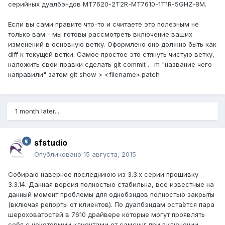
серийных дуалбэндов MT7620-2T2R-MT7610-1T1R-5GHZ-8M.
Если вы сами правите что-то и считаете это полезным не
только вам - мы готовы рассмотреть включение ваших
изменений в основную ветку. Оформлено оно должно быть как
diff к текущей ветки. Самое простое это стянуть чистую ветку,
наложить свои правки сделать git commit . -m "название чего
направили" затем git show > <filename>.patch
1 month later...
sfstudio
Опубликовано
15 августа, 2015
Собираю наверное последниюю из 3.3.х серии прошивку
3.3.14. Данная версия полностью стабильна, все известные на
данный момент проблемы для однобэндов полностью закрыты
(включая репорты от клиентов). По дуалбэндам остаётся пара
шероховатостей в 7610 драйвере которые могут проявлять
себя с некоторыми клиентами от самсунг при включении