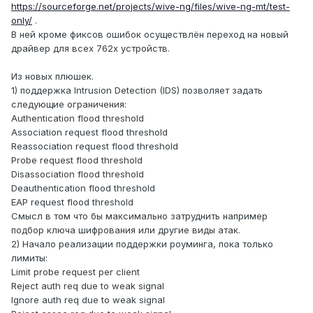
https://sourceforge.net/projects/wive-ng/files/wive-ng-mt/test-
only/
.
В ней кроме фиксов ошибок осуществлён переход на новый
драйвер для всех 762x устройств.
Из новых плюшек.
1) поддержка Intrusion Detection (IDS) позволяет задать
следующие ограничения:
Authentication flood threshold
Association request flood threshold
Reassociation request flood threshold
Probe request flood threshold
Disassociation flood threshold
Deauthentication flood threshold
EAP request flood threshold
Смысл в том что бы максимально затруднить например
подбор ключа шифрования или другие виды атак.
2) Начало реализации поддержки роуминга, пока только
лимиты:
Limit probe request per client
Reject auth req due to weak signal
Ignore auth req due to weak signal