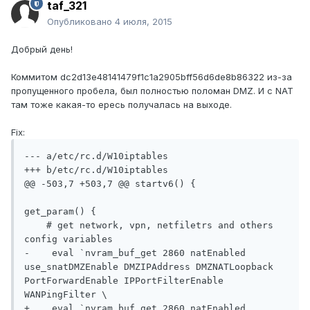
taf_321
Опубликовано
4 июля, 2015
Добрый день!
Коммитом dc2d13e48141479f1c1a2905bff56d6de8b86322 из-за
пропущенного пробела, был полностью поломан DMZ. И с NAT
там тоже какая-то ересь получалась на выходе.
Fix:
--- a/etc/rc.d/W10iptables

+++ b/etc/rc.d/W10iptables

@@ -503,7 +503,7 @@ startv6() {

get_param() {

    # get network, vpn, netfiletrs and others 
config variables

-    eval `nvram_buf_get 2860 natEnabled 
use_snatDMZEnable DMZIPAddress DMZNATLoopback 
PortForwardEnable IPPortFilterEnable 
WANPingFilter \

+    eval `nvram_buf_get 2860 natEnabled 