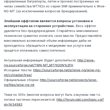
оформленные багрепорты, патчи и прочее) построенных на
чипах семейства MT762x из серии SNR применительно к Wive-
NG-MT (за исключением вопросов брендирования).
Злейшим оффтопом являются вопросы установки и
эксплуатации на сторонних устройствах.
Весь оффтоп
удаляется без предупреждения. Старайтесь максимально
технически грамотно излагать свои мысли. Предоставляйте
максимально возможный объём информации дабы не
приходилось обращаться к медиумам чьи услуги вам
придётся оплачивать самостоятельно.
Актуальная информация (будет дополняться):
http://wive-
ng.sourceforge.net/?WN-MT_MT7620N%2FH
Исходные тексты:
https://sourceforge.net/p/wive-ng/wive-ng-
mt/ci/master/tree/
Официальные сборки:
http://sourceforge.net/projects/wive-
ng/files/wive-ng-mt
Тема по 305х (многие вопросы могут быть озвучены там т.к.
логика частично пересекается):
http://forum.ixbt.com/topic.cgi?
id=14:54583