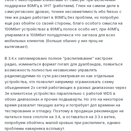
поддержки 80МГц в VHT (работаем). Глюк на самом деле в
самсунговских дровах, точнее несовметимость ибо Nexus с
тем же радио работает в 80МГц без проблем, но попробую
ещё раз обойти со своей стороны, благо особого смысла на
100Мбит устройствах в 80МГц полосе особо нет, при 40МГц
упираемся в 100Мбит полудуплекса что заглаза для всех
мобильных клиентов (больше обычно у них проц не
вытягивает).
В 3.4.х запланировано полное "распиливание" настроек
радио, измениться формат nvram для дуалбэндов, появиться
возможность полностью независимо управлять
радиомодулями по сути рассматривая их как отдельные
устройства, что позволит например огранизовать схему
объединения 2х сетей работающих в разных диапазонах через
3е клиентское устройство параллельно с работой WDS в
обоих диапазонах и прочие подвыверты. Но это на некоторое
время развалит текущую ветку и потребует доп времени на
тестирование и отладку. Поэтому в продакшн рекомендую не
пытаться пока сползти на 3.4, а оставаться на 3.3.х ветке,
попробуем обойтись малой кровью при распилинге, однако
проблемы наверняка всплывут.