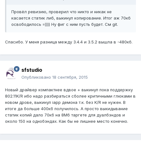
Провёл ревизию, проверил что никто и никак не
касается статик либ, выкинул копирование. Итог аж 70кб
освободилось =)))) Ну фиг с ним пусть будет. См git.
Спасибо. У меня разница между 3.4.4 и 3.5.2 вышла в -480кб.
sfstudio
Опубликовано
18 сентября, 2015
Новый драйвер компактнее вдвое + выкинул пока поддержку
802.11K/R ибо надо разбираться сболее критичными глюками в
новом дрове, выкинул iapp демона т.к. без K/R не нужен. В
итоге да больше 400кб получилось. А просто выкидывание
статик копий дало 70кб на 8Мб таргете для дуалбэндов и
около 150 на однобэндах. Как бы не лишнее место конечно.