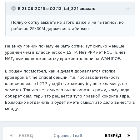
В 21.09.2015 в 03:13, taf_321 сказал:
Полную сотку выжать из этого даже и не пытались, но
рабочие 25-30М держится стабильно.
Не вижу причин почему не быть сотке. Тут сильно меньше
уровней чем в классическом L2TP. Нет PPP нет ROUTE нет
NAT, думаю должен сотку прожевать если на WAN IPOE.
В общем посмотрел, как и думал добавляется стопка
проверок в time critical секции, т.е. производительность
классического L2TP упадёт в хламину (ну не в хламину, но
замето). Так что нет смысла вытаскивать в рожу, кому надо
соберёт сам, терь это решается тупо правкой конфига ядра.
Возможно когда-нить и будет иметь смысл это дело вынести в
морду.
НАЗАД
Страница 1 из 6
ВПЕРЁД