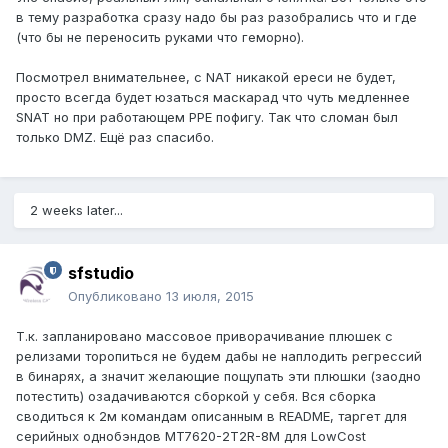
в тему разработка сразу надо бы раз разобрались что и где
(что бы не переносить руками что геморно).
Посмотрел внимательнее, с NAT никакой ереси не будет,
просто всегда будет юзаться маскарад что чуть медленнее
SNAT но при работающем PPE пофигу. Так что сломан был
только DMZ. Ещё раз спасибо.
2 weeks later...
sfstudio
Опубликовано
13 июля, 2015
Т.к. запланировано массовое приворачивание плюшек с
релизами торопиться не будем дабы не наплодить регрессий
в бинарях, а значит желающие пощупать эти плюшки (заодно
потестить) озадачиваются сборкой у себя. Вся сборка
сводиться к 2м командам описанным в README, таргет для
серийных однобэндов MT7620-2T2R-8M для LowCost