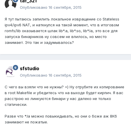
taf_321
Опубликовано
16 сентября, 2015
Я тут пытаюсь запилить локальное извращение со Stateless
ipv4/ipv6 NAT, и наткнулся на такой момент, что в итоговом
romfs/lib оказывается шлак lib*.a, lib*.so, lib*.la, это все для
запуска бинарников ну совсем не впилось, но место
занимает. Это так и задумывалось?
sfstudio
Опубликовано
16 сентября, 2015
С чего вы взяли что не нужны? =) Ну отрубите их копирование
в root Makefile и убедитесь что на выходе будет кирпич. Я вас
расстрою но линкуются бинари у нас далеко не только
статически.
Разве что *.la можно повыкидывать, но они о боже аж 8Кб
занимают не пожатые.