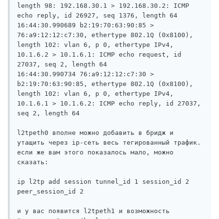
length 98: 192.168.30.1 > 192.168.30.2: ICMP 
echo reply, id 26927, seq 1376, length 64

16:44:30.990689 b2:19:70:63:90:85 > 
76:a9:12:12:c7:30, ethertype 802.1Q (0x8100), 
length 102: vlan 6, p 0, ethertype IPv4, 
10.1.6.2 > 10.1.6.1: ICMP echo request, id 
27037, seq 2, length 64

16:44:30.990734 76:a9:12:12:c7:30 > 
b2:19:70:63:90:85, ethertype 802.1Q (0x8100), 
length 102: vlan 6, p 0, ethertype IPv4, 
10.1.6.1 > 10.1.6.2: ICMP echo reply, id 27037, 
seq 2, length 64

l2tpeth0 вполне можно добавить в бридж и 
утащить через ip-сеть весь тегированный трафик. 
если же вам этого показалось мало, можно 
сказать:

ip l2tp add session tunnel_id 1 session_id 2 
peer_session_id 2

и у вас появится l2tpeth1 и возможность 