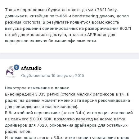
Так же параллельно будем доводить до ума 7621 базу,
допинывать китайцев по tr-069 и bandsteering демону, допил
режима хотспота. В результате появиться возможность
выпуска решений ориентированных на разворачивания 802.11
сетей для массового доступа, а так же AP/Router для
корпоратов включая большие офисные сети.
sfstudio
Опубликовано
19 августа, 2015
Некоторое изменение в планах.
Внеочередной 3.3.15 релиз (стопка мелких багфиксов в т.ч. в
радио, на данный момент именно эта версия рекомендована
для повседневного использования).
В ближайшей перспективе (ветка 3.4.х) интеграция изменений
из свежего 5.0.0.0 SDK, возможно переход на новую ветку
драйверов для 7620, обновления драйверов для остальных
радио чипов.
И только после этого в 3.5.х ветке распил управления радио