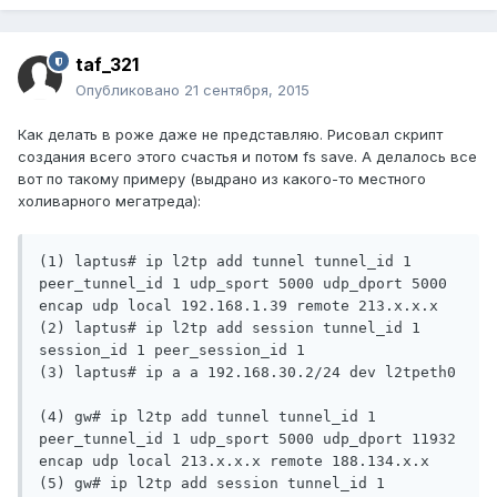
taf_321
Опубликовано
21 сентября, 2015
Как делать в роже даже не представляю. Рисовал скрипт
создания всего этого счастья и потом fs save. А делалось все
вот по такому примеру (выдрано из какого-то местного
холиварного мегатреда):
(1) laptus# ip l2tp add tunnel tunnel_id 1 
peer_tunnel_id 1 udp_sport 5000 udp_dport 5000 
encap udp local 192.168.1.39 remote 213.x.x.x

(2) laptus# ip l2tp add session tunnel_id 1 
session_id 1 peer_session_id 1

(3) laptus# ip a a 192.168.30.2/24 dev l2tpeth0

(4) gw# ip l2tp add tunnel tunnel_id 1 
peer_tunnel_id 1 udp_sport 5000 udp_dport 11932 
encap udp local 213.x.x.x remote 188.134.x.x

(5) gw# ip l2tp add session tunnel_id 1 