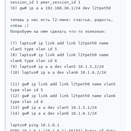
session_id 1 peer_session_id 1

(6) gw# ip a a 192.168.30.1/24 dev l2tpeth0

теперь у нас есть l2-линк: счастье, радость, 
слёзы ;)

Попробуем на нём сделать что-то полезное:

(7) laptus# ip link add link l2tpeth0 name 
vlan5 type vlan id 5

(8) laptus# ip link add link l2tpeth0 name 
vlan6 type vlan id 6

(9) laptus# ip a a dev vlan5 10.1.5.2/24

(10) laptus# ip a a dev vlan6 10.1.6.2/24

(11) gw# ip link add link l2tpeth0 name vlan5 
type vlan id 5

(12) gw# ip link add link l2tpeth0 name vlan6 
type vlan id 6

(13) gw# ip a a dev vlan5 10.1.5.1/24

(14) gw# ip a a dev vlan6 10.1.6.1/24

laptus# ping 10.1.6.1

PING 10.1.6.1 (10.1.6.1) 56(84) bytes of data.
