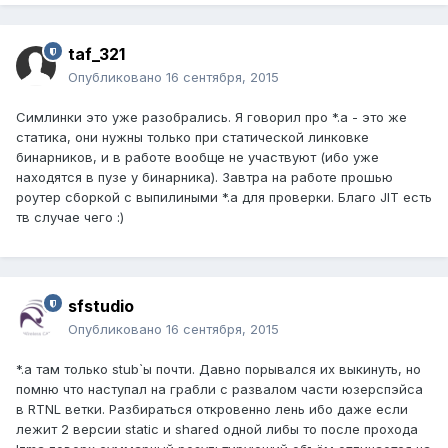
taf_321
Опубликовано
16 сентября, 2015
Симлинки это уже разобрались. Я говорил про *.a - это же
статика, они нужны только при статической линковке
бинарников, и в работе вообще не участвуют (ибо уже
находятся в пузе у бинарника). Завтра на работе прошью
роутер сборкой с выпилиными *.a для проверки. Благо JIT есть
тв случае чего :)
sfstudio
Опубликовано
16 сентября, 2015
*.a там только stub`ы почти. Давно порывался их выкинуть, но
помню что наступал на грабли с развалом части юзерспэйса
в RTNL ветки. Разбираться откровенно лень ибо даже если
лежит 2 версии static и shared одной либы то после прохода