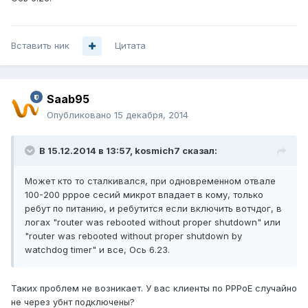
Вставить ник
Цитата
Saab95
Опубликовано
15 декабря, 2014
В 15.12.2014 в 13:57, kosmich7 сказал:
Может кто то сталкивался, при одновременном отвале
100-200 pppoe сесий микрот впадает в кому, только
ребут по питанию, и ребутится если включить вотчдог, в
логах "router was rebooted without proper shutdown" или
"router was rebooted without proper shutdown by
watchdog timer" и все, Ось 6.23.
Таких проблем не возникает. У вас клиенты по PPPoE случайно
не через убнт подключены?