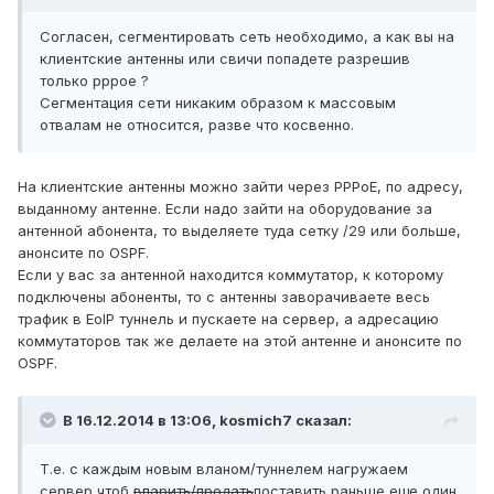
Согласен, сегментировать сеть необходимо, а как вы на
клиентские антенны или свичи попадете разрешив
только pppoe ?
Сегментация сети никаким образом к массовым
отвалам не относится, разве что косвенно.
На клиентские антенны можно зайти через PPPoE, по адресу,
выданному антенне. Если надо зайти на оборудование за
антенной абонента, то выделяете туда сетку /29 или больше,
анонсите по OSPF.
Если у вас за антенной находится коммутатор, к которому
подключены абоненты, то с антенны заворачиваете весь
трафик в EoIP туннель и пускаете на сервер, а адресацию
коммутаторов так же делаете на этой антенне и анонсите по
OSPF.
В 16.12.2014 в 13:06, kosmich7 сказал:
Т.е. с каждым новым вланом/туннелем нагружаем
сервер чтоб
впарить/продать
поставить раньше еще один