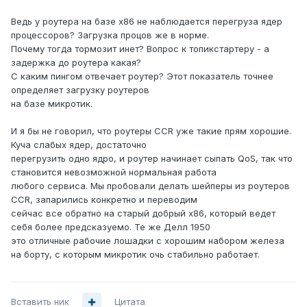
Ведь у роутера на базе х86 не наблюдается перегруза ядер
процессоров? Загрузка процов же в норме.
Почему тогда тормозит инет? Вопрос к топикстартеру - а
задержка до роутера какая?
С каким пингом отвечает роутер? Этот показатель точнее
определяет загрузку роутеров
на базе микротик.
И я бы не говорил, что роутеры CCR уже такие прям хорошие.
Куча слабых ядер, достаточно
перегрузить одно ядро, и роутер начинает сыпать QoS, так что
становится невозможной нормальная работа
любого сервиса. Мы пробовали делать шейперы из роутеров
CCR, запарились конкретно и переводим
сейчас все обратно на старый добрый х86, который ведет
себя более предсказуемо. Те же Делл 1950
это отличные рабочие лошадки с хорошим набором железа
на борту, с которым микротик очь стабильно работает.
Вставить ник
Цитата