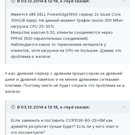
В 03.12.2014 в 12:18, x-rayd сказал:
Имеется х86 DELL PowerEdge1950 сервер 2х Quad Core
3GHz(8 ядер). На данный момент трафик около 300 Мбит
нагрузка CPU 25-30%
Микротик версия 6.20, клиенты соединяются через
PPPoE (600 параллельных соединений).
Наблюдается какое то торможение интернета у
клиентов, хотя нагрузка на CPU не большая. Думаю что
проблема в железе.
У вас древний сервер с древним процессором на древней
шине и древней памятью и не менее древними сетевыми
платами. Поэтому никто не будет спорить что проблема не в
железе.
В 03.12.2014 в 12:18, x-rayd сказал:
Если заменить и поставить CCR1036-8G-2S+EM как
думайте результат лучше будет? Есть ли у кого опыт и
что посоветуете?