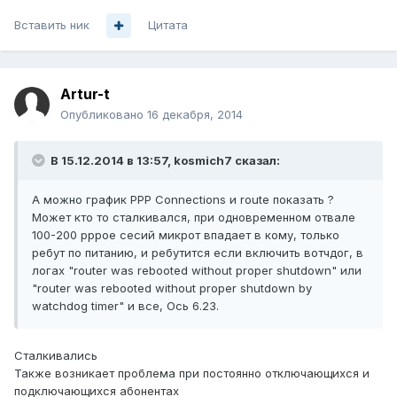
Вставить ник
Цитата
Artur-t
Опубликовано
16 декабря, 2014
В 15.12.2014 в 13:57, kosmich7 сказал:
А можно график PPP Connections и route показать ?
Может кто то сталкивался, при одновременном отвале
100-200 pppoe сесий микрот впадает в кому, только
ребут по питанию, и ребутится если включить вотчдог, в
логах "router was rebooted without proper shutdown" или
"router was rebooted without proper shutdown by
watchdog timer" и все, Ось 6.23.
Сталкивались
Также возникает проблема при постоянно отключающихся и
подключающихся абонентах