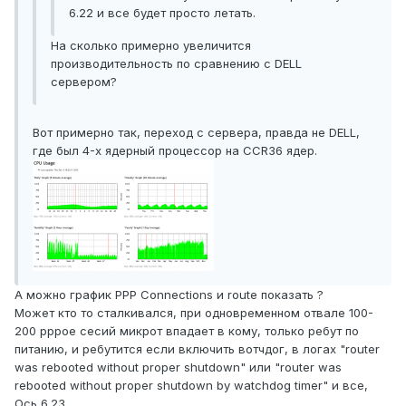
6.22 и все будет просто летать.
На сколько примерно увеличится
производительность по сравнению с DELL
сервером?
Вот примерно так, переход с сервера, правда не DELL,
где был 4-х ядерный процессор на CCR36 ядер.
А можно график PPP Connections и route показать ?
Может кто то сталкивался, при одновременном отвале 100-
200 pppoe сесий микрот впадает в кому, только ребут по
питанию, и ребутится если включить вотчдог, в логах "router
was rebooted without proper shutdown" или "router was
rebooted without proper shutdown by watchdog timer" и все,
Ось 6.23.