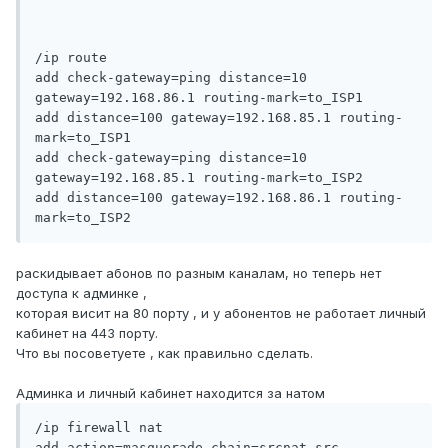
/ip route

add check-gateway=ping distance=10 
gateway=192.168.86.1 routing-mark=to_ISP1

add distance=100 gateway=192.168.85.1 routing-
mark=to_ISP1

add check-gateway=ping distance=10 
gateway=192.168.85.1 routing-mark=to_ISP2

add distance=100 gateway=192.168.86.1 routing-
mark=to_ISP2
раскидывает абонов по разным каналам, но теперь нет
доступа к админке ,
которая висит на 80 порту , и у абонентов не работает личный
кабинет на 443 порту.
Что вы посоветуете , как правильно сделать.
Админка и личный кабинет находится за натом
/ip firewall nat

add action=masquerade chain=srcnat src-