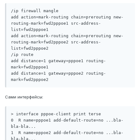
/ip firewall mangle

add action=mark-routing chain=prerouting new-
routing-mark=fwd2pppoe1 src-address-
list=fwd2pppoe1

add action=mark-routing chain=prerouting new-
routing-mark=fwd2pppoe2 src-address-
list=fwd2pppoe2

/ip route

add distance=1 gateway=pppoe1 routing-
mark=fwd2pppoe1

add distance=1 gateway=pppoe2 routing-
Сами интерфейсы:
> interface pppoe-client print terse

0  R name=pppoe1 add-default-route=no ...bla-
bla-bla...

1  R name=pppoe2 add-default-route=no ...bla-