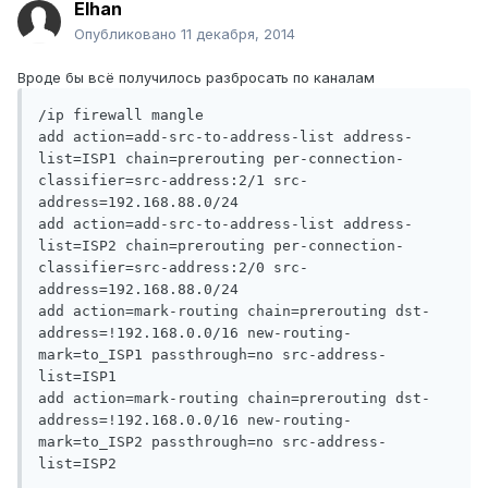
Elhan
Опубликовано
11 декабря, 2014
Вроде бы всё получилось разбросать по каналам
/ip firewall mangle

add action=add-src-to-address-list address-
list=ISP1 chain=prerouting per-connection-
classifier=src-address:2/1 src-
address=192.168.88.0/24

add action=add-src-to-address-list address-
list=ISP2 chain=prerouting per-connection-
classifier=src-address:2/0 src-
address=192.168.88.0/24

add action=mark-routing chain=prerouting dst-
address=!192.168.0.0/16 new-routing-
mark=to_ISP1 passthrough=no src-address-
list=ISP1

add action=mark-routing chain=prerouting dst-
address=!192.168.0.0/16 new-routing-
mark=to_ISP2 passthrough=no src-address-
list=ISP2
