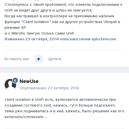
Столкнулись с такой проблемой, что клиенты подключенные к
Unifi не видят друг друга и шлюз не пингуется.
Когда настраивал в контроллере не припоминаю наличия
функции "Client Isolation" как на других устройствах Ubiquiti в
режиме AP.
а с Mikrotic пингую только сами Unifi.
Изменено
23 октября, 2014
пользователем optictelecom
Вставить ник
Цитата
NewUse
Опубликовано
23 октября, 2014
client isolation в UniFi есть, включается автоматически при
создании гостевого ssid, кажись, гугл больше подскажет,
тема уже поднималась и в ней, кажись, было решение как его
включать/отключать....