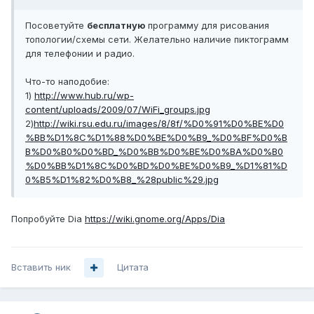
Посоветуйте
бесплатную
программу для рисования
топологии/схемы сети. Желательно наличие пиктограмм
для телефонии и радио.
Что-то наподобие:
1)
http://www.hub.ru/wp-
content/uploads/2009/07/WiFi_groups.jpg
2)
http://wiki.rsu.edu.ru/images/8/8f/%D0%91%D0%BE%D0
%BB%D1%8C%D1%88%D0%BE%D0%B9_%D0%BF%D0%B
B%D0%B0%D0%BD_%D0%BB%D0%BE%D0%BA%D0%B0
%D0%BB%D1%8C%D0%BD%D0%BE%D0%B9_%D1%81%D
0%B5%D1%82%D0%B8_%28public%29.jpg
Попробуйте Dia
https://wiki.gnome.org/Apps/Dia
Вставить ник
Цитата