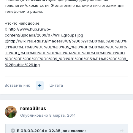
топологии/схемы сети. Желательно наличие пиктограмм для
телефонии и радио.
Что-то наподобие:
1)
http://www.hub.ru/wp-
content/uploads/2009/07/WiFi_groups.jpg
2)
http://wiki.rsu.edu.ru/images/8/8f/%D0%91%D0%BE%D0%BB%
D1%8C%D1%88%D0%BE%D0%B9_%D0%BF%D0%BB%D0%B0%
D0%BD_%D0%BB%D0%BE%D0%BA%D0%B0%D0%BB%D1%8C
%D0%BD%D0%BE%D0%B9_%D1%81%D0%B5%D1%82%D0%B8_
%28public%29.jpg
Вставить ник
Цитата
roma33rus
Опубликовано
8 марта, 2014
В 08.03.2014 в 02:35, aak сказал: