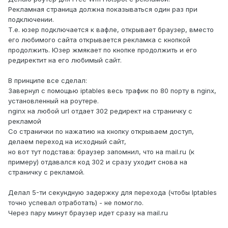
Рекламная страница должна показываться один раз при
подключении.
Т.е. юзер подключается к вафле, открывает браузер, вместо
его любимого сайта открывается рекламка с кнопкой
продолжить. Юзер жмякает по кнопке продолжить и его
редиректит на его любимый сайт.
В принципе все сделал:
Завернул с помощью iptables весь трафик по 80 порту в nginx,
установленный на роутере.
nginx на любой url отдает 302 редирект на страничку с
рекламой
Со странички по нажатию на кнопку открываем доступ,
делаем переход на исходный сайт,
но вот тут подстава: браузер запомнил, что на mail.ru (к
примеру) отдавался код 302 и сразу уходит снова на
страничку с рекламой.
Делал 5-ти секундную задержку для перехода (чтобы Iptables
точно успевал отработать) - не помогло.
Через пару минут браузер идет сразу на mail.ru