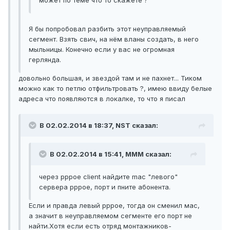
может по теме что то скажете ?
Я бы попробовал разбить этот неуправляемый
сегмент. Взять свич, на нём вланы создать, в него
мыльницы. Конечно если у вас не огромная
герлянда.
довольно большая, и звездой там и не пахнет... Тиком
можно как то петлю отфильтровать ?, имею ввиду белые
адреса что появляются в локалке, то что я писал
В 02.02.2014 в 18:37, NST сказал:
В 02.02.2014 в 15:41, MMM сказал:
через pppoe client найдите mac "левого"
сервера pppoe, порт и пните абонента.
Если и правда левый рррое, тогда он сменил мас,
а значит в неуправляемом сегменте его порт не
найти.Хотя если есть отряд монтажников-