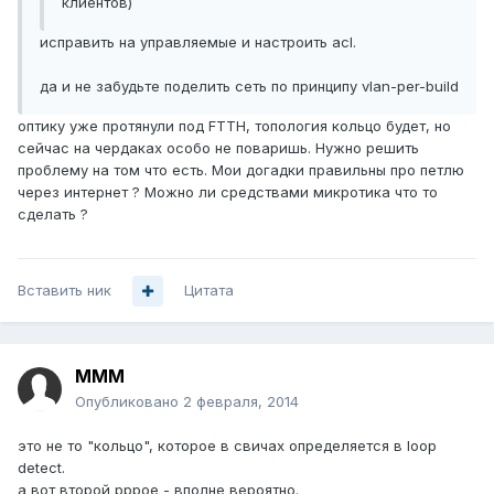
клиентов)
исправить на управляемые и настроить acl.
да и не забудьте поделить сеть по принципу vlan-per-build
оптику уже протянули под FTTH, топология кольцо будет, но
сейчас на чердаках особо не поваришь. Нужно решить
проблему на том что есть. Мои догадки правильны про петлю
через интернет ? Можно ли средствами микротика что то
сделать ?
Вставить ник
Цитата
MMM
Опубликовано
2 февраля, 2014
это не то "кольцо", которое в свичах определяется в loop
detect.
а вот второй pppoe - вполне вероятно.