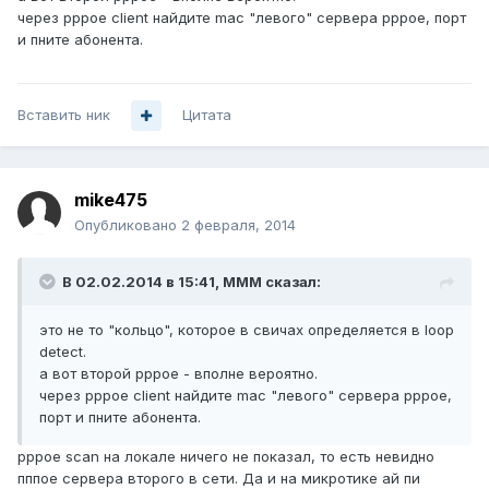
через pppoe client найдите mac "левого" сервера pppoe, порт
и пните абонента.
Вставить ник
Цитата
mike475
Опубликовано
2 февраля, 2014
В 02.02.2014 в 15:41, MMM сказал:
это не то "кольцо", которое в свичах определяется в loop
detect.
а вот второй pppoe - вполне вероятно.
через pppoe client найдите mac "левого" сервера pppoe,
порт и пните абонента.
pppoe scan на локале ничего не показал, то есть невидно
пппое сервера второго в сети. Да и на микротике ай пи