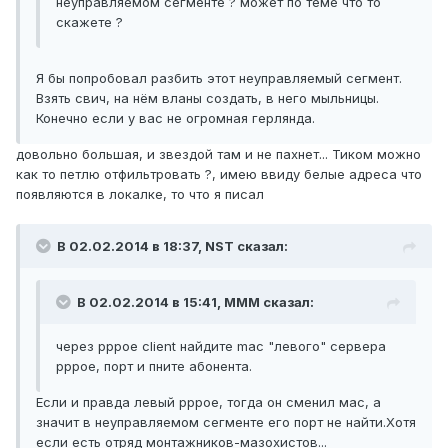
неуправляемом сегменте ? может по теме что то
скажете ?
Я бы попробовал разбить этот неуправляемый сегмент.
Взять свич, на нём вланы создать, в него мыльницы.
Конечно если у вас не огромная герлянда.
довольно большая, и звездой там и не пахнет... Тиком можно
как то петлю отфильтровать ?, имею ввиду белые адреса что
появляются в локалке, то что я писал
В 02.02.2014 в 18:37, NST сказал:
В 02.02.2014 в 15:41, MMM сказал:
через pppoe client найдите mac "левого" сервера
pppoe, порт и пните абонента.
Если и правда левый рррое, тогда он сменил мас, а
значит в неуправляемом сегменте его порт не найти.Хотя
если есть отряд монтажников-мазохистов...