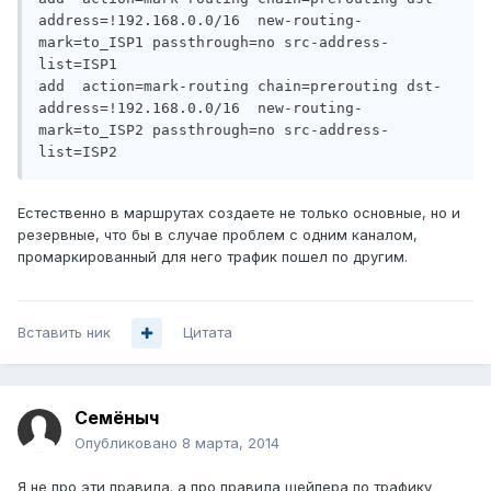
address=!192.168.0.0/16  new-routing-
mark=to_ISP1 passthrough=no src-address-
list=ISP1

add  action=mark-routing chain=prerouting dst-
address=!192.168.0.0/16  new-routing-
mark=to_ISP2 passthrough=no src-address-
Естественно в маршрутах создаете не только основные, но и
резервные, что бы в случае проблем с одним каналом,
промаркированный для него трафик пошел по другим.
Вставить ник
Цитата
Семёныч
Опубликовано
8 марта, 2014
Я не про эти правила. а про правила шейпера по трафику