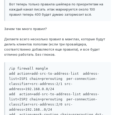
Вот теперь только правила шейпера по приоритетам на
каждый канал писать. итак маркируется около 100
правил теперь 400 будет думаю затормозит всё.
Зачем так много правил?
Делаете всего несколько правил в манглах, которые будут
делить клиентов пополам (если три провайдера,
соответственно добавляются еще правила), и все будет
отлично работать. Без глюков.
/ip firewall mangle

add action=add-src-to-address-list  address-
list=ISP1 chain=prerouting  per-connection-
classifier=src-address:2/1 src-
address=192.168.0.0/24

add  action=add-src-to-address-list address-
list=ISP2 chain=prerouting  per-connection-
classifier=src-address:2/0 src-
address=192.168..0/24

add  action=mark-routing chain=prerouting dst-