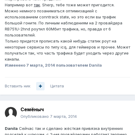
Например вот
так
. Sherp, тебе тоже может пригодится.
Можно немного позаниматься оптимизацией с
использованием conntrack state, но это если вы трафик
большой гоните. По личным наблюдениям на 2 провайдера
RB751U-2hnd роутил 60Мбит трафика, но, правда от 6
пользователей.
Только придется прописать какой нибудь статик роут на
некоторые сервисы по типу icq, для геймеров и прочее. Может
получаться так, что часть трафика будет уходить через другие
каналы.
Изменено
7 марта, 2014
пользователем Danila
Вставить ник
Цитата
Семёныч
Опубликовано
7 марта, 2014
Danila
Сейчас так и сделано жёсткая привязка внутренних
подсетей к шлюзам. с 2-мя провайдерами работает терпимо