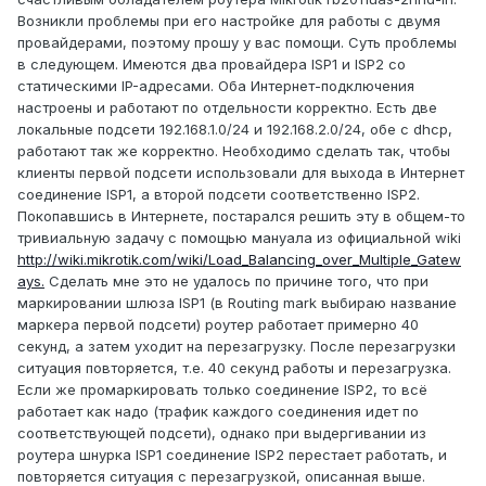
Возникли проблемы при его настройке для работы с двумя
провайдерами, поэтому прошу у вас помощи. Суть проблемы
в следующем. Имеются два провайдера ISP1 и ISP2 со
статическими IP-адресами. Оба Интернет-подключения
настроены и работают по отдельности корректно. Есть две
локальные подсети 192.168.1.0/24 и 192.168.2.0/24, обе с dhcp,
работают так же корректно. Необходимо сделать так, чтобы
клиенты первой подсети использовали для выхода в Интернет
соединение ISP1, а второй подсети соответственно ISP2.
Покопавшись в Интернете, постарался решить эту в общем-то
тривиальную задачу с помощью мануала из официальной wiki
http://wiki.mikrotik.com/wiki/Load_Balancing_over_Multiple_Gatew
ays.
Сделать мне это не удалось по причине того, что при
маркировании шлюза ISP1 (в Routing mark выбираю название
маркера первой подсети) роутер работает примерно 40
секунд, а затем уходит на перезагрузку. После перезагрузки
ситуация повторяется, т.е. 40 секунд работы и перезагрузка.
Если же промаркировать только соединение ISP2, то всё
работает как надо (трафик каждого соединения идет по
соответствующей подсети), однако при выдергивании из
роутера шнурка ISP1 соединение ISP2 перестает работать, и
повторяется ситуация с перезагрузкой, описанная выше.