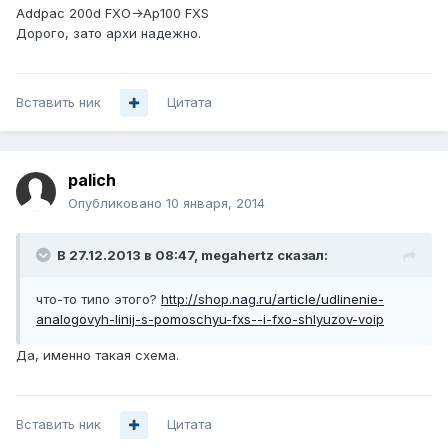
Addpac 200d FXO->Ap100 FXS
Дорого, зато архи надежно.
Вставить ник
Цитата
palich
Опубликовано
10 января, 2014
В 27.12.2013 в 08:47, megahertz сказал:
что-то типо этого?
http://shop.nag.ru/article/udlinenie-
analogovyh-linij-s-pomoschyu-fxs--i-fxo-shlyuzov-voip
Да, именно такая схема.
Вставить ник
Цитата