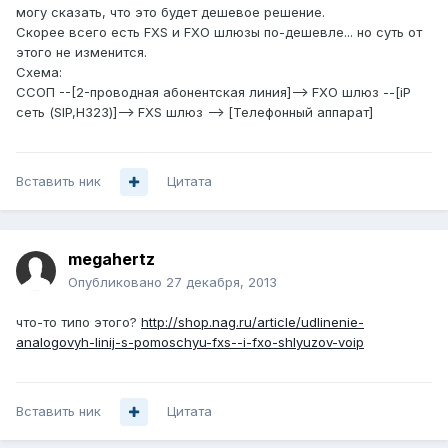
могу сказать, что это будет дешевое решение.
Скорее всего есть FXS и FXO шлюзы по-дешевле... но суть от
этого не изменится.
Схема:
ССОП --[2-проводная абонентская линия]--> FXO шлюз --[iP
сеть (SIP,H323)]--> FXS шлюз --> [Телефонный аппарат]
Вставить ник
Цитата
megahertz
Опубликовано
27 декабря, 2013
что-то типо этого?
http://shop.nag.ru/article/udlinenie-
analogovyh-linij-s-pomoschyu-fxs--i-fxo-shlyuzov-voip
Вставить ник
Цитата