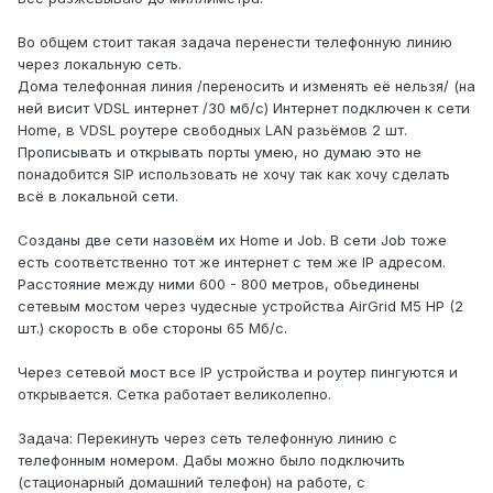
Во общем стоит такая задача перенести телефонную линию
через локальную сеть.
Дома телефонная линия /переносить и изменять её нельзя/ (на
ней висит VDSL интернет /30 мб/с) Интернет подключен к сети
Home, в VDSL роутере свободных LAN разьёмов 2 шт.
Прописывать и открывать порты умею, но думаю это не
понадобится SIP использовать не хочу так как хочу сделать
всё в локальной сети.
Созданы две сети назовём их Home и Job. В сети Job тоже
есть соответственно тот же интернет с тем же IP адресом.
Расстояние между ними 600 - 800 метров, обьединены
сетевым мостом через чудесные устройства AirGrid M5 HP (2
шт.) скорость в обе стороны 65 Мб/с.
Через сетевой мост все IP устройства и роутер пингуются и
открывается. Сетка работает великолепно.
Задача: Перекинуть через сеть телефонную линию с
телефонным номером. Дабы можно было подключить
(стационарный домашний телефон) на работе, с