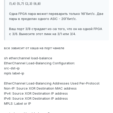
(1,4) (5,7) (2,3) (6,8)
Одна FPGA пара может переварить только 16Гбит/с. Две
пары в пределах одного ASIC - 20Гбит/с.
Ваш порт 3/8 страдает из-за того, что он на одной FPGA
с 3/6. Вынесите этот линк на 3/1 или 3/4.
все зависит от хаша на порт чанеле
sh etherchannel load-balance
EtherChannel Load-Balancing Configuration:
src-dst-ip
mpls label-ip
EtherChannel Load-Balancing Addresses Used Per-Protocol:
Non-IP: Source XOR Destination MAC address
IPv4: Source XOR Destination IP address
IPv6: Source XOR Destination IP address
MPLS: Label or IP