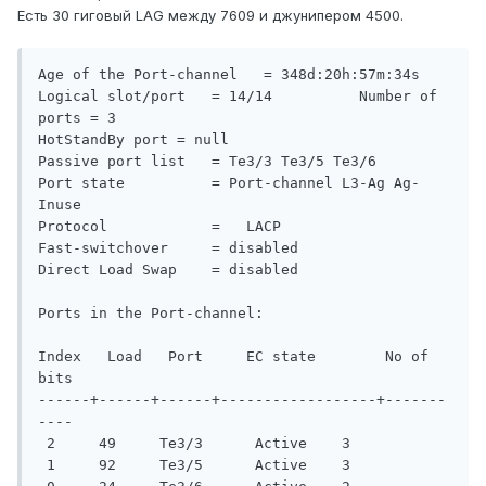
Есть 30 гиговый LAG между 7609 и джунипером 4500.
Age of the Port-channel   = 348d:20h:57m:34s

Logical slot/port   = 14/14          Number of 
ports = 3

HotStandBy port = null 

Passive port list   = Te3/3 Te3/5 Te3/6 

Port state          = Port-channel L3-Ag Ag-
Inuse 

Protocol            =   LACP

Fast-switchover     = disabled

Direct Load Swap    = disabled

Ports in the Port-channel: 

Index   Load   Port     EC state        No of 
bits

------+------+------+------------------+-------
----

 2     49     Te3/3      Active    3

 1     92     Te3/5      Active    3
