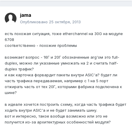
jama
Опубликовано
25 октября, 2013
есть похожая ситуация, тоже etherchannel на 30G на модуле
6708
соответственно - похожие проблемы
возникает вопрос - 16Г и 20Г обозначенные arg'ом это full-
duplex, можно ли указанные умножать на 2 и считать half-
duplex трафик?
и как карточка форвардит пакеты внутри ASIC'а? будет ли
часть трафика передаваемая, например с 1 на 5 порт
отжирать часть от тех 20Г, которыми фабрика подключена к
шине?
в идеале хочется построить схему, когда часть трафика будет
ходить внутри ASIC'а и не будет занимать шину.
вот и интересно, такое вообще возможно или это не
получится из-за архитектурных особенностей модуля?