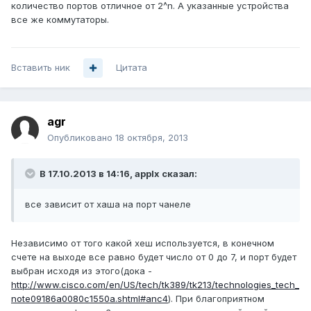
количество портов отличное от 2^n. А указанные устройства
все же коммутаторы.
Вставить ник
Цитата
agr
Опубликовано
18 октября, 2013
В 17.10.2013 в 14:16, applx сказал:
все зависит от хаша на порт чанеле
Независимо от того какой хеш используется, в конечном
счете на выходе все равно будет число от 0 до 7, и порт будет
выбран исходя из этого(дока -
http://www.cisco.com/en/US/tech/tk389/tk213/technologies_tech_
note09186a0080c1550a.shtml#anc4
). При благоприятном