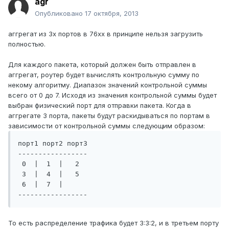
agr
Опубликовано
17 октября, 2013
аггрегат из 3х портов в 76xx в принципе нельзя загрузить
полностью.
Для каждого пакета, который должен быть отправлен в
аггрегат, роутер будет вычислять контрольную сумму по
некому алгоритму. Диапазон значений контрольной суммы
всего от 0 до 7. Исходя из значения контрольной суммы будет
выбран физический порт для отправки пакета. Когда в
аггрегате 3 порта, пакеты будут раскидываться по портам в
зависимости от контрольной суммы следующим образом:
порт1 порт2 порт3

-----------------

 0  |  1  |   2

 3  |  4  |   5

 6  |  7  |   

-----------------
То есть распределение трафика будет 3:3:2, и в третьем порту