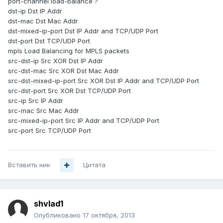
port-channel load-balance ?
dst-ip Dst IP Addr
dst-mac Dst Mac Addr
dst-mixed-ip-port Dst IP Addr and TCP/UDP Port
dst-port Dst TCP/UDP Port
mpls Load Balancing for MPLS packets
src-dst-ip Src XOR Dst IP Addr
src-dst-mac Src XOR Dst Mac Addr
src-dst-mixed-ip-port Src XOR Dst IP Addr and TCP/UDP Port
src-dst-port Src XOR Dst TCP/UDP Port
src-ip Src IP Addr
src-mac Src Mac Addr
src-mixed-ip-port Src IP Addr and TCP/UDP Port
src-port Src TCP/UDP Port
Вставить ник
Цитата
shvlad1
Опубликовано
17 октября, 2013