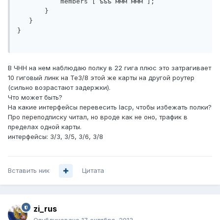
           members [ ъъъ ммм ммм ];

       }

   }

}

В ЧНН на нем наблюдаю полку в 22 гига плюс это затрагивает
10 гиговый линк на Te3/8 этой же карты на другой роутер
(сильно возрастают задержки).
Что может быть?
На какие интерфейсы перевесить lacp, чтобы избежать полки?
Про переподписку читал, но вроде как не оно, трафик в
пределах одной карты.
интерфейсы: 3/3, 3/5, 3/6, 3/8
Вставить ник
Цитата
zi_rus