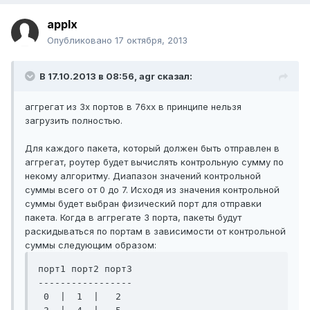
applx
Опубликовано
17 октября, 2013
В 17.10.2013 в 08:56, agr сказал:
аггрегат из 3х портов в 76xx в принципе нельзя
загрузить полностью.
Для каждого пакета, который должен быть отправлен в
аггрегат, роутер будет вычислять контрольную сумму по
некому алгоритму. Диапазон значений контрольной
суммы всего от 0 до 7. Исходя из значения контрольной
суммы будет выбран физический порт для отправки
пакета. Когда в аггрегате 3 порта, пакеты будут
раскидываться по портам в зависимости от контрольной
суммы следующим образом:
порт1 порт2 порт3

-----------------

 0  |  1  |   2
