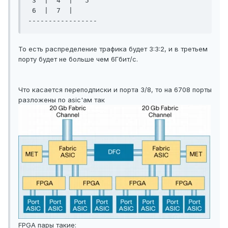
 3  |  4  |   5

 6  |  7  |   

-----------------
То есть распределение трафика будет 3:3:2, и в третьем
порту будет не больше чем 6Гбит/с.
Что касается переподписки и порта 3/8, то на 6708 порты
разложены по asic'ам так
FPGA пары такие: