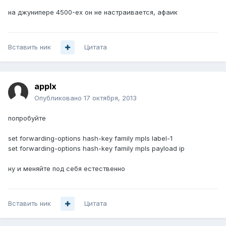
на джунипере 4500-ех он не настраивается, афаик
Вставить ник
Цитата
applx
Опубликовано
17 октября, 2013
попробуйте
set forwarding-options hash-key family mpls label-1
set forwarding-options hash-key family mpls payload ip
ну и меняйте под себя естественно
Вставить ник
Цитата