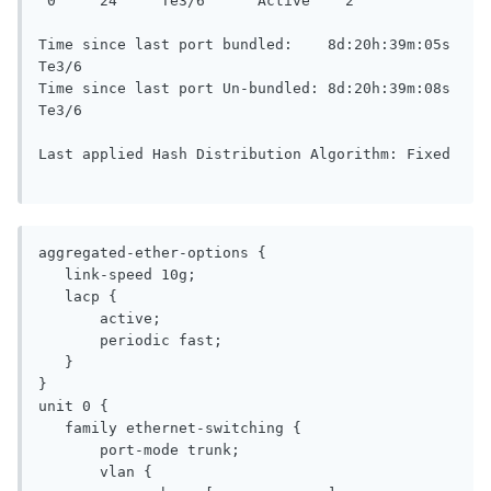
 0     24     Te3/6      Active    2

Time since last port bundled:    8d:20h:39m:05s    
Te3/6

Time since last port Un-bundled: 8d:20h:39m:08s    
Te3/6

Last applied Hash Distribution Algorithm: Fixed

aggregated-ether-options {

   link-speed 10g;

   lacp {

       active;

       periodic fast;

   }

}

unit 0 {

   family ethernet-switching {

       port-mode trunk;

       vlan {
