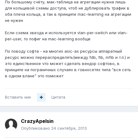
По большому счёту, мак-таблица на агрегации нужна лишь
для кольцевой схемы доступа, чтоб не дублировать трафик в
оба плеча кольца, а так в принципе mac-learning на агрегации
не нужен
Если схема звезда и используется vlan-per-switch или vlan-
per-user, то пофиг на mac-learning вообще
По поводу софта - на многих asic-ах ресурсы аппаратный
ресурс можно перераспределять(между fdb, fib, mfib и т.п.) и
это единственное что может сделать вендор софтово, в
принципе на пограничных случаях в говносетях типа "вся сеть
в одном влане" это поможет
Вставить ник
Цитата
CrazyApelsin
Опубликовано
24 сентября, 2013