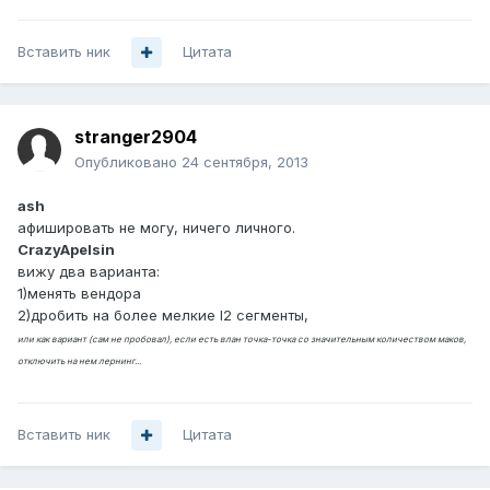
Вставить ник
Цитата
stranger2904
Опубликовано
24 сентября, 2013
ash
афишировать не могу, ничего личного.
CrazyApelsin
вижу два варианта:
1)менять вендора
2)дробить на более мелкие l2 сегменты,
или как вариант (сам не пробовал), если есть влан точка-точка со значительным количеством маков,
отключить на нем лернинг...
Вставить ник
Цитата