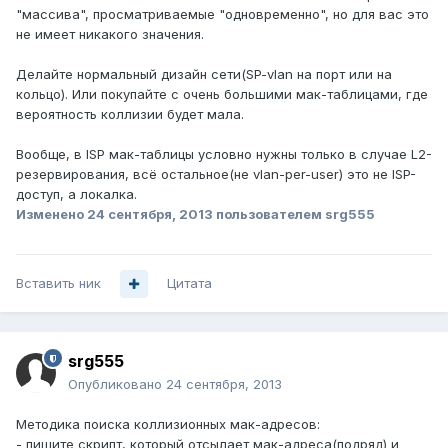
"массива", просматриваемые "одновременно", но для вас это
не имеет никакого значения.
Делайте нормальный дизайн сети(SP-vlan на порт или на
кольцо). Или покупайте с очень большими мак-таблицами, где
вероятность коллизии будет мала.
Вообще, в ISP мак-таблицы условно нужны только в случае L2-
резервирования, всё остальное(не vlan-per-user) это не ISP-
доступ, а локалка.
Изменено
24 сентября, 2013
пользователем srg555
Вставить ник
Цитата
srg555
Опубликовано
24 сентября, 2013
Методика поиска коллизионных мак-адресов:
- пишите скрипт, который отсылает мак-адреса(подряд) и