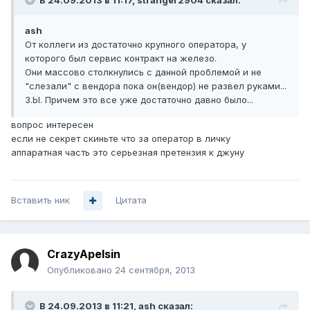
В 24.09.2013 в 11:17, stranger2904 сказал:
ash
От коллеги из достаточно крупного оператора, у
которого был сервис контракт на железо.
Они массово столкнулись с данной проблемой и не
"слезали" с вендора пока он(вендор) не развел руками...
З.Ы. Причем это все уже достаточно давно было...
вопрос интересен
если не секрет скиньте что за оператор в личку
аппаратная часть это серьезная претензия к джуну
Вставить ник
Цитата
CrazyApelsin
Опубликовано
24 сентября, 2013
В 24.09.2013 в 11:21, ash сказал: