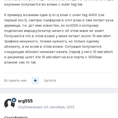
изучение получается во влане с outer tag'ом.
К примеру возьмем один q-in-q влан с outer tag 4000 (см.
первый пост), смотрю снифером в этот влан и там летает куча
дермища, т.е. дст мак известен, но ех3200 к которому
подключен маршрутизатор ничего об этом маке не знает.
Получается что в этом влане у меня летает около 10 мегабит
трафика ненужного, точнее нужного, но только одному
абоненту, а не всем в этом влане. Ситуация получается
следующая абонент начинает качать (тариф у него 10 мегабит)
и джунипер шлет эти 10 мегабит на все порты с 4000ым
вланом. как то так
Вставить ник
Цитата
srg555
Опубликовано
24 сентября, 2013
CrazyApelsin