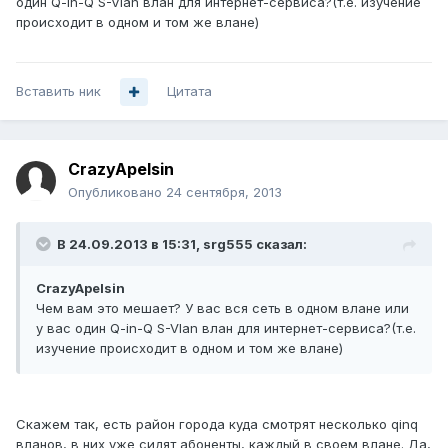
один Q-in-Q S-Vlan влан для интернет-сервиса?(т.е. изучение
происходит в одном и том же влане)
Вставить ник
Цитата
CrazyApelsin
Опубликовано
24 сентября, 2013
В 24.09.2013 в 15:31, srg555 сказал:
CrazyApelsin
Чем вам это мешает? У вас вся сеть в одном влане или
у вас один Q-in-Q S-Vlan влан для интернет-сервиса?(т.е.
изучение происходит в одном и том же влане)
Скажем так, есть район города куда смотрят несколько qinq
вланов, в них уже сидят абоненты, каждый в своем влане. Да,