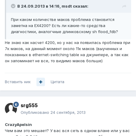
В 24.09.2013 в 14:16, msdt сказал:
При каком количестве маков проблема становится
заметна на EX4200? Есть ли какие-то средства
диагностики, аналогчные длинковскому sh flood_fdb?
Не знаю как насчет 4200, но у нас на появилась проблема при
7к маков, на данный момент около 11к маков (выученных и
показанных в ethernet-switching table на джунипере, а так как
он запоминает не все, то видимо маков больше)
Вставить ник
Цитата
srg555
Опубликовано
24 сентября, 2013
CrazyApelsin
Чем вам это мешает? У вас вся сеть в одном влане или у вас