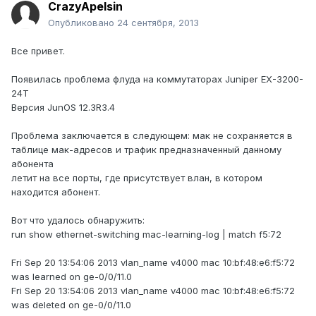
CrazyApelsin
Опубликовано
24 сентября, 2013
Все привет.
Появилась проблема флуда на коммутаторах Juniper EX-3200-
24T
Версия JunOS 12.3R3.4
Проблема заключается в следующем: мак не сохраняется в
таблице мак-адресов и трафик предназначенный данному
абонента
летит на все порты, где присутствует влан, в котором
находится абонент.
Вот что удалось обнаружить:
run show ethernet-switching mac-learning-log | match f5:72
Fri Sep 20 13:54:06 2013 vlan_name v4000 mac 10:bf:48:e6:f5:72
was learned on ge-0/0/11.0
Fri Sep 20 13:54:06 2013 vlan_name v4000 mac 10:bf:48:e6:f5:72
was deleted on ge-0/0/11.0