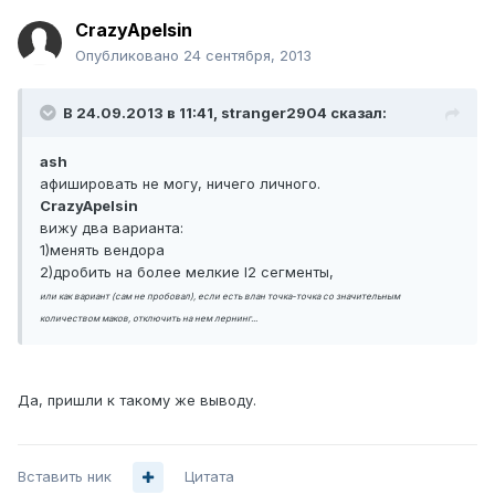
CrazyApelsin
Опубликовано
24 сентября, 2013
В 24.09.2013 в 11:41, stranger2904 сказал:
ash
афишировать не могу, ничего личного.
CrazyApelsin
вижу два варианта:
1)менять вендора
2)дробить на более мелкие l2 сегменты,
или как вариант (сам не пробовал), если есть влан точка-точка со значительным
количеством маков, отключить на нем лернинг...
Да, пришли к такому же выводу.
Вставить ник
Цитата