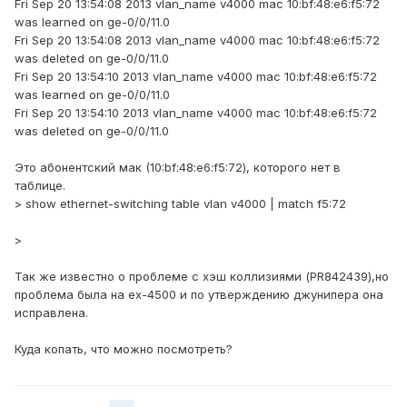
Fri Sep 20 13:54:08 2013 vlan_name v4000 mac 10:bf:48:e6:f5:72
was learned on ge-0/0/11.0
Fri Sep 20 13:54:08 2013 vlan_name v4000 mac 10:bf:48:e6:f5:72
was deleted on ge-0/0/11.0
Fri Sep 20 13:54:10 2013 vlan_name v4000 mac 10:bf:48:e6:f5:72
was learned on ge-0/0/11.0
Fri Sep 20 13:54:10 2013 vlan_name v4000 mac 10:bf:48:e6:f5:72
was deleted on ge-0/0/11.0
Это абонентский мак (10:bf:48:e6:f5:72), которого нет в
таблице.
> show ethernet-switching table vlan v4000 | match f5:72
>
Так же известно о проблеме с хэш коллизиями (PR842439),но
проблема была на ex-4500 и по утверждению джунипера она
исправлена.
Куда копать, что можно посмотреть?