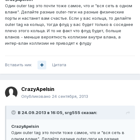
Один outer tag это почти тоже самое, что и "вся сеть в одном
влане". Делайте разные outer-теги на разные физические
порты и настанет вам счастье. Если у вас кольца, то делайте
outer tag на кольцо, тогда флуд у вас будет только в соседнее
плечо этого кольца. И то не факт что флуд будет, больше
вланов - меньше вероятность коллизии внутри влана, а
интер-влан коллизии не приводят к флуду
Вставить ник
Цитата
CrazyApelsin
Опубликовано
24 сентября, 2013
В 24.09.2013 в 16:05, srg555 сказал:
CrazyApelsin
Один outer tag это почти тоже самое, что и "вся сеть в
одном влане". Делайте разные outer-теги на разные