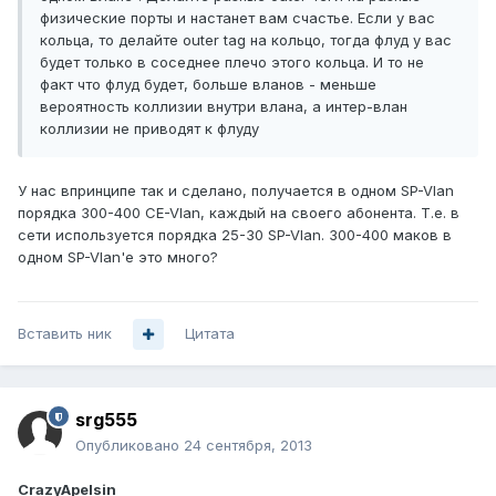
физические порты и настанет вам счастье. Если у вас
кольца, то делайте outer tag на кольцо, тогда флуд у вас
будет только в соседнее плечо этого кольца. И то не
факт что флуд будет, больше вланов - меньше
вероятность коллизии внутри влана, а интер-влан
коллизии не приводят к флуду
У нас впринципе так и сделано, получается в одном SP-Vlan
порядка 300-400 CE-Vlan, каждый на своего абонента. Т.е. в
сети используется порядка 25-30 SP-Vlan. 300-400 маков в
одном SP-Vlan'e это много?
Вставить ник
Цитата
srg555
Опубликовано
24 сентября, 2013
CrazyApelsin