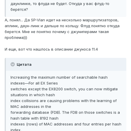
даунлинке, то флуда не будет. Откуда у вас флуд-то
берётся?
А, понял... Да SP-Vlan идет на несколько маршрутизаторов,
аплинк, даун-линк и дальше по кольцу. Флуд понятно откуда
берется. Мне не понятно почему с джуниперами такая
проблема)))
И еще, вот что нашлось в описании джуноса 11.4
Цитата
Increasing the maximum number of searchable hash
indexes—For all EX Series
switches except the EX8200 switch, you can now mitigate
situations in which hash
index collisions are causing problems with the learning of
MAC addresses in the
forwarding database (FDB). The FDB on those switches is a
hash table with 8192 hash
indexes (rows) of MAC addresses and four entries per hash
index.