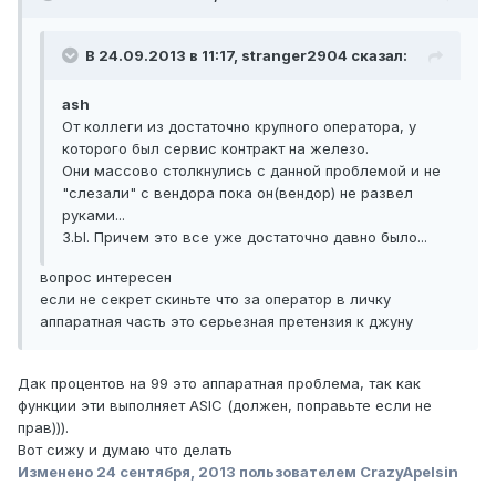
В 24.09.2013 в 11:17, stranger2904 сказал:
ash
От коллеги из достаточно крупного оператора, у
которого был сервис контракт на железо.
Они массово столкнулись с данной проблемой и не
"слезали" с вендора пока он(вендор) не развел
руками...
З.Ы. Причем это все уже достаточно давно было...
вопрос интересен
если не секрет скиньте что за оператор в личку
аппаратная часть это серьезная претензия к джуну
Дак процентов на 99 это аппаратная проблема, так как
функции эти выполняет ASIC (должен, поправьте если не
прав))).
Вот сижу и думаю что делать
Изменено
24 сентября, 2013
пользователем CrazyApelsin