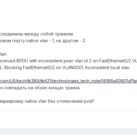
, соединены между собой транком.
м порту native vlan - 1, на другом - 2.
lan:
ved BPDU with inconsistent peer vlan id 2 on FastEthernet0/2 VL
ocking FastEthernet0/2 on VLAN0001. Inconsistent local vlan.
om/en/US/tech/tk389/tk621/technologies_tech_note09186a00801d11a0
ен совпадать на обоих концах транка.
ркировку native vlan без отключения pvst?