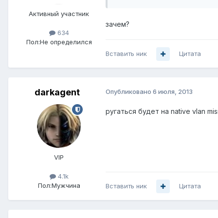
Активный участник
зачем?
634
Пол:
Не определился
Вставить ник
Цитата
darkagent
Опубликовано
6 июля, 2013
ругаться будет на native vlan mi
VIP
4.1k
Пол:
Мужчина
Вставить ник
Цитата