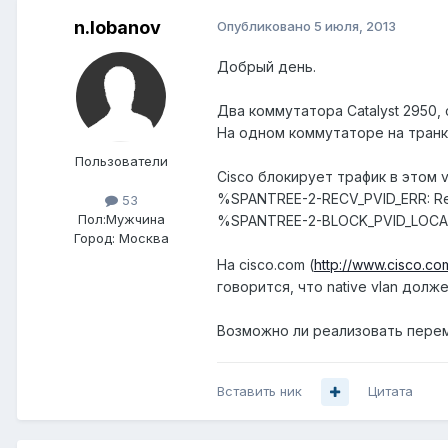
n.lobanov
Опубликовано
5 июля, 2013
Добрый день.
Два коммутатора Catalyst 2950
На одном коммутаторе на транково
Пользователи
Cisco блокирует трафик в этом v
%SPANTREE-2-RECV_PVID_ERR: Recei
53
Пол:
Мужчина
%SPANTREE-2-BLOCK_PVID_LOCAL: Bl
Город:
Москва
На cisco.com (
http://www.cisco.c
говорится, что native vlan долж
Возможно ли реализовать перема
Вставить ник
Цитата