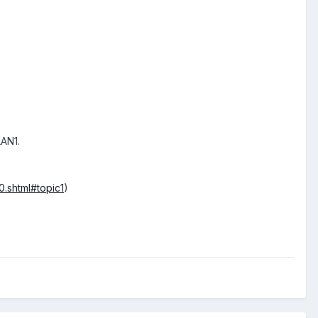
AN1.
.shtml#topic1
)