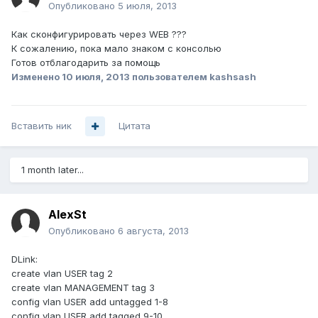
Опубликовано
5 июля, 2013
Как сконфигурировать через WEB ???
К сожалению, пока мало знаком с консолью
Готов отблагодарить за помощь
Изменено
10 июля, 2013
пользователем kashsash
Вставить ник
Цитата
1 month later...
AlexSt
Опубликовано
6 августа, 2013
DLink:
create vlan USER tag 2
create vlan MANAGEMENT tag 3
config vlan USER add untagged 1-8
config vlan USER add tagged 9-10