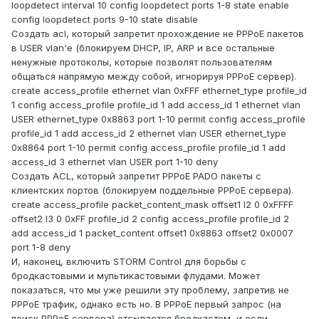
loopdetect interval 10 config loopdetect ports 1-8 state enable
config loopdetect ports 9-10 state disable
Создать acl, который запретит прохождение не PPPoE пакетов
в USER vlan'е (блокируем DHCP, IP, ARP и все остальные
ненужные протоколы, которые позволят пользователям
общаться напрямую между собой, игнорируя PPPoE сервер).
create access_profile ethernet vlan 0xFFF ethernet_type profile_id
1 config access_profile profile_id 1 add access_id 1 ethernet vlan
USER ethernet_type 0x8863 port 1-10 permit config access_profile
profile_id 1 add access_id 2 ethernet vlan USER ethernet_type
0x8864 port 1-10 permit config access_profile profile_id 1 add
access_id 3 ethernet vlan USER port 1-10 deny
Создать ACL, который запретит PPPoE PADO пакеты с
клиентских портов (блокируем поддельные PPPoE сервера).
create access_profile packet_content_mask offset1 l2 0 0xFFFF
offset2 l3 0 0xFF profile_id 2 config access_profile profile_id 2
add access_id 1 packet_content offset1 0x8863 offset2 0x0007
port 1-8 deny
И, наконец, включить STORM Control для борьбы с
бродкастовыми и мультикастовыми флудами. Может
показаться, что мы уже решили эту проблему, запретив не
PPPoE трафик, однако есть но. В PPPoE первый запрос (на
поиск PPPoE сервера) отсылается бродкастом, и если