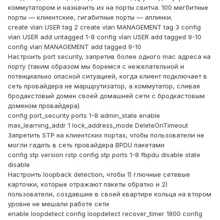
коммутатором и назначить их на порты свитча. 100 мегбитные
порты — клиентские, гигабитные порты — аплинки.
create vlan USER tag 2 create vlan MANAGEMENT tag 3 config
vlan USER add untagged 1-8 config vlan USER add tagged 9-10
config vlan MANAGEMENT add tagged 9-10
Настроить port security, запретив более одного mac адреса на
порту (таким образом мы боремся с нежелательной и
потенциально опасной ситуацией, когда клиент подключает в
сеть провайдера не маршрутизатор, а коммутатор, сливая
бродакстовый домен своей домашней сети с бродкастовым
доменом провайдера)
config port_security ports 1-8 admin_state enable
max_learning_addr 1 lock_address_mode DeleteOnTimeout
Запретить STP на клиентских портах, чтобы пользователи не
могли гадить в сеть провайдера BPDU пакетами
config stp version rstp config stp ports 1-8 fbpdu disable state
disable
Настроить loopback detection, чтобы 1) глючные сетевые
карточки, которые отражают пакеты обратно и 2)
пользователи, создавшие в своей квартире кольца на втором
уровне не мешали работе сети
enable loopdetect config loopdetect recover_timer 1800 config