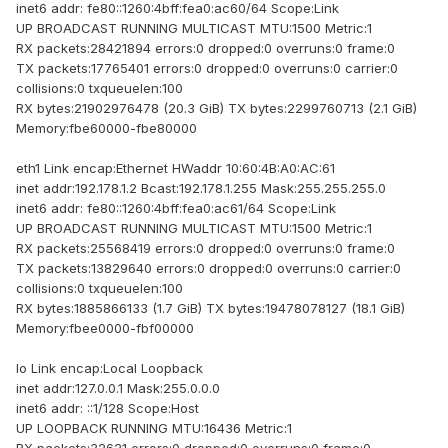
inet6 addr: fe80::1260:4bff:fea0:ac60/64 Scope:Link
UP BROADCAST RUNNING MULTICAST MTU:1500 Metric:1
RX packets:28421894 errors:0 dropped:0 overruns:0 frame:0
TX packets:17765401 errors:0 dropped:0 overruns:0 carrier:0
collisions:0 txqueuelen:100
RX bytes:21902976478 (20.3 GiB) TX bytes:2299760713 (2.1 GiB)
Memory:fbe60000-fbe80000
eth1 Link encap:Ethernet HWaddr 10:60:4B:A0:AC:61
inet addr:192.178.1.2 Bcast:192.178.1.255 Mask:255.255.255.0
inet6 addr: fe80::1260:4bff:fea0:ac61/64 Scope:Link
UP BROADCAST RUNNING MULTICAST MTU:1500 Metric:1
RX packets:25568419 errors:0 dropped:0 overruns:0 frame:0
TX packets:13829640 errors:0 dropped:0 overruns:0 carrier:0
collisions:0 txqueuelen:100
RX bytes:1885866133 (1.7 GiB) TX bytes:19478078127 (18.1 GiB)
Memory:fbee0000-fbf00000
lo Link encap:Local Loopback
inet addr:127.0.0.1 Mask:255.0.0.0
inet6 addr: ::1/128 Scope:Host
UP LOOPBACK RUNNING MTU:16436 Metric:1