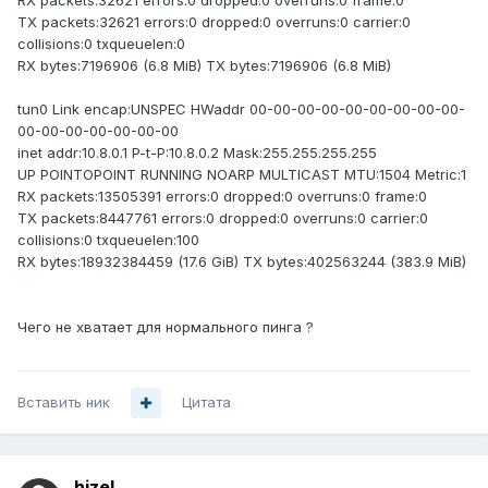
RX packets:32621 errors:0 dropped:0 overruns:0 frame:0
TX packets:32621 errors:0 dropped:0 overruns:0 carrier:0
collisions:0 txqueuelen:0
RX bytes:7196906 (6.8 MiB) TX bytes:7196906 (6.8 MiB)
tun0 Link encap:UNSPEC HWaddr 00-00-00-00-00-00-00-00-00-
00-00-00-00-00-00-00
inet addr:10.8.0.1 P-t-P:10.8.0.2 Mask:255.255.255.255
UP POINTOPOINT RUNNING NOARP MULTICAST MTU:1504 Metric:1
RX packets:13505391 errors:0 dropped:0 overruns:0 frame:0
TX packets:8447761 errors:0 dropped:0 overruns:0 carrier:0
collisions:0 txqueuelen:100
RX bytes:18932384459 (17.6 GiB) TX bytes:402563244 (383.9 MiB)
Чего не хватает для нормального пинга ?
Вставить ник
Цитата
hizel