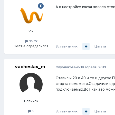
А в настройке какая полоса сто
VIP
35.2k
Пол:
Не определился
Вставить ник
Цитата
vacheslav_m
Опубликовано
19 апреля, 2013
Ставил и 20 и 40 и то и друго
старта поможете.Озадачили сде
подключаемых.Вот как это мож
Новичок
9
Вставить ник
Цитата