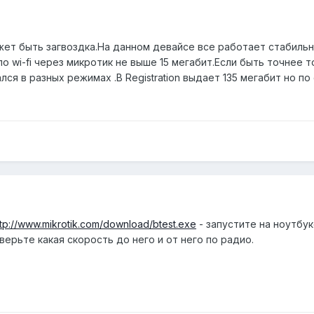
жет быть загвоздка.На данном девайсе все работает стабильн
 wi-fi через микротик не выше 15 мегабит.Если быть точнее т
ся в разных режимах .В Registration выдает 135 мегабит но по
ttp://www.mikrotik.com/download/btest.exe
- запустите на ноутбук
ерьте какая скорость до него и от него по радио.