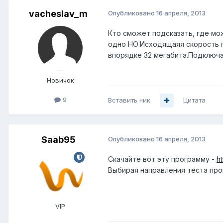
vacheslav_m
Опубликовано
16 апреля, 2013
Кто сможет подсказать, где мо
одно НО.Исходящаяя скорость по
впорядке 32 мегабита.Подключал
Новичок
9
Вставить ник
Цитата
Saab95
Опубликовано
16 апреля, 2013
Скачайте вот эту программу -
h
Выбирая направления теста пров
VIP