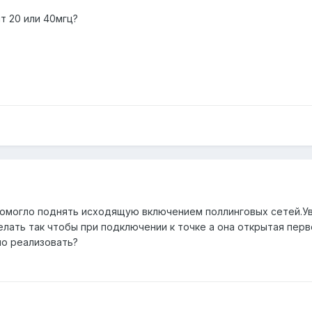
ит 20 или 40мгц?
е.Помогло поднять исходящую включением поллинговых сетей.У
лать так чтобы при подключении к точке а она открытая перв
но реализовать?