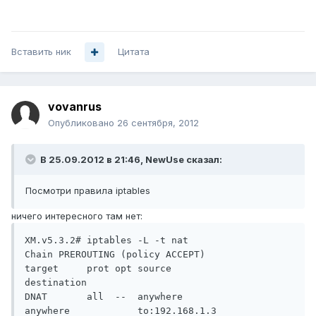
Вставить ник
Цитата
vovanrus
Опубликовано
26 сентября, 2012
В 25.09.2012 в 21:46, NewUse сказал:
Посмотри правила iptables
ничего интересного там нет:
XM.v5.3.2# iptables -L -t nat

Chain PREROUTING (policy ACCEPT)

target     prot opt source               
destination

DNAT       all  --  anywhere             
anywhere            to:192.168.1.3
