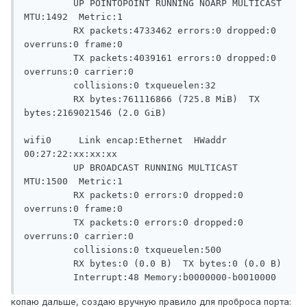
         UP POINTOPOINT RUNNING NOARP MULTICAST  
MTU:1492  Metric:1

         RX packets:4733462 errors:0 dropped:0 
overruns:0 frame:0

         TX packets:4039161 errors:0 dropped:0 
overruns:0 carrier:0

         collisions:0 txqueuelen:32

         RX bytes:761116866 (725.8 MiB)  TX 
bytes:2169021546 (2.0 GiB)

wifi0     Link encap:Ethernet  HWaddr 
00:27:22:xx:xx:xx

         UP BROADCAST RUNNING MULTICAST  
MTU:1500  Metric:1

         RX packets:0 errors:0 dropped:0 
overruns:0 frame:0

         TX packets:0 errors:0 dropped:0 
overruns:0 carrier:0

         collisions:0 txqueuelen:500

         RX bytes:0 (0.0 B)  TX bytes:0 (0.0 B)

копаю дальше, создаю вручную правило для проброса порта: