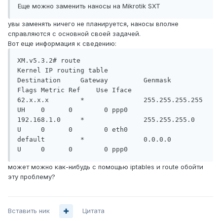
Еще можно заменить наносы на Mikrotik SXT
увы заменять ничего не планируется, наносы вполне
справляются с основной своей задачей.
Вот еще информация к сведению:
XM.v5.3.2# route

Kernel IP routing table

Destination     Gateway         Genmask         
Flags Metric Ref    Use Iface

62.х.х.х        *               255.255.255.255 
UH    0      0        0 ppp0

192.168.1.0     *               255.255.255.0   
U     0      0        0 eth0

default         *               0.0.0.0         
может можно как-нибудь с помощью iptables и route обойти
эту проблему?
Вставить ник
Цитата