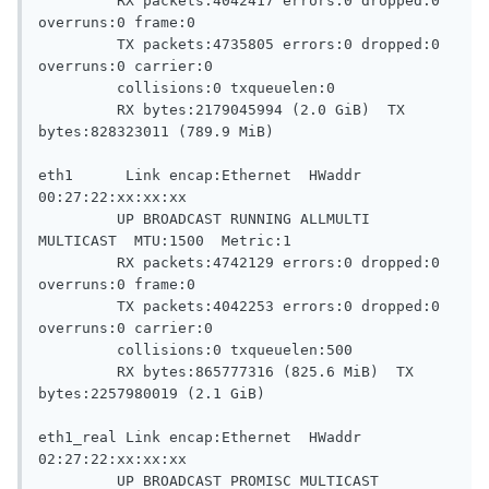
         RX packets:4042417 errors:0 dropped:0 
overruns:0 frame:0

         TX packets:4735805 errors:0 dropped:0 
overruns:0 carrier:0

         collisions:0 txqueuelen:0

         RX bytes:2179045994 (2.0 GiB)  TX 
bytes:828323011 (789.9 MiB)

eth1      Link encap:Ethernet  HWaddr 
00:27:22:xx:xx:xx

         UP BROADCAST RUNNING ALLMULTI 
MULTICAST  MTU:1500  Metric:1

         RX packets:4742129 errors:0 dropped:0 
overruns:0 frame:0

         TX packets:4042253 errors:0 dropped:0 
overruns:0 carrier:0

         collisions:0 txqueuelen:500

         RX bytes:865777316 (825.6 MiB)  TX 
bytes:2257980019 (2.1 GiB)

eth1_real Link encap:Ethernet  HWaddr 
02:27:22:xx:xx:xx

         UP BROADCAST PROMISC MULTICAST  