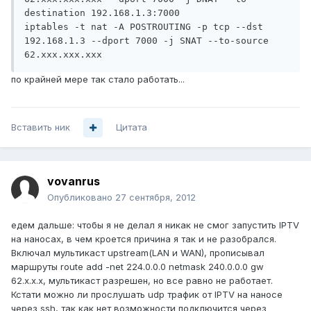
destination 192.168.1.3:7000

iptables -t nat -A POSTROUTING -p tcp --dst 
192.168.1.3 --dport 7000 -j SNAT --to-source 
62.xxx.xxx.xxx 
по крайней мере так стало работать...
Вставить ник
Цитата
vovanrus
Опубликовано
27 сентября, 2012
едем дальше: чтобы я не делал я никак не смог запустить IPTV
на наносах, в чем кроется причина я так и не разобрался.
Включал мультикаст upstream(LAN и WAN), прописывал
маршруты route add -net 224.0.0.0 netmask 240.0.0.0 gw
62.х.х.х, мультикаст разрешен, но все равно не работает.
Кстати можно ли прослушать udp трафик от IPTV на наносе
через ssh, так как нет возможности подключится через