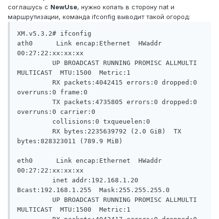
соглашусь с
NewUse
, нужно копать в сторону nat и
маршрутизации, команда ifconfig выводит такой огород:
XM.v5.3.2# ifconfig

ath0      Link encap:Ethernet  HWaddr 
00:27:22:xx:xx:xx

         UP BROADCAST RUNNING PROMISC ALLMULTI 
MULTICAST  MTU:1500  Metric:1

         RX packets:4042415 errors:0 dropped:0 
overruns:0 frame:0

         TX packets:4735805 errors:0 dropped:0 
overruns:0 carrier:0

         collisions:0 txqueuelen:0

         RX bytes:2235639792 (2.0 GiB)  TX 
bytes:828323011 (789.9 MiB)

eth0      Link encap:Ethernet  HWaddr 
00:27:22:xx:xx:xx

         inet addr:192.168.1.20  
Bcast:192.168.1.255  Mask:255.255.255.0

         UP BROADCAST RUNNING PROMISC ALLMULTI 
MULTICAST  MTU:1500  Metric:1
