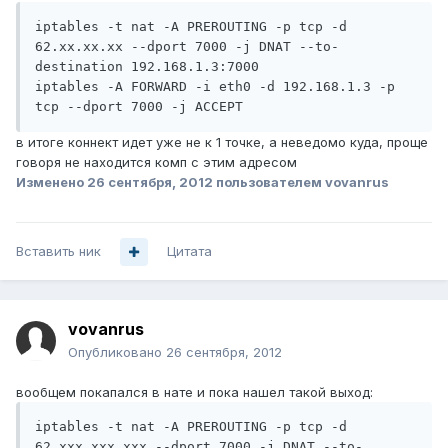
iptables -t nat -A PREROUTING -p tcp -d 
62.xx.xx.xx --dport 7000 -j DNAT --to-
destination 192.168.1.3:7000

iptables -A FORWARD -i eth0 -d 192.168.1.3 -p 
tcp --dport 7000 -j ACCEPT
в итоге коннект идет уже не к 1 точке, а неведомо куда, проще
говоря не находится комп с этим адресом
Изменено
26 сентября, 2012
пользователем vovanrus
Вставить ник
Цитата
vovanrus
Опубликовано
26 сентября, 2012
вообщем покапался в нате и пока нашел такой выход:
iptables -t nat -A PREROUTING -p tcp -d 
62.xxx.xxx.xxx --dport 7000 -j DNAT --to-