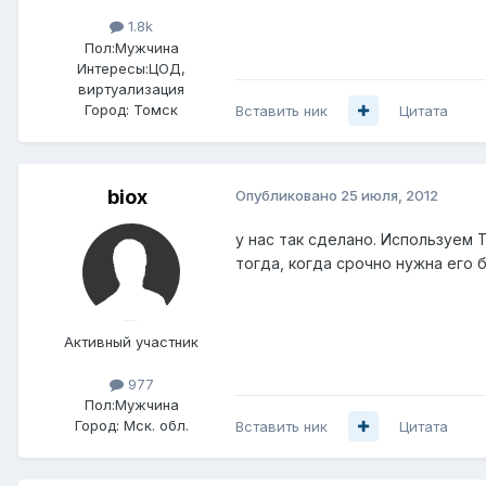
1.8k
Пол:
Мужчина
Интересы:
ЦОД,
виртуализация
Город:
Томск
Вставить ник
Цитата
biox
Опубликовано
25 июля, 2012
у нас так сделано. Используем 
тогда, когда срочно нужна его 
Активный участник
977
Пол:
Мужчина
Город:
Мск. обл.
Вставить ник
Цитата