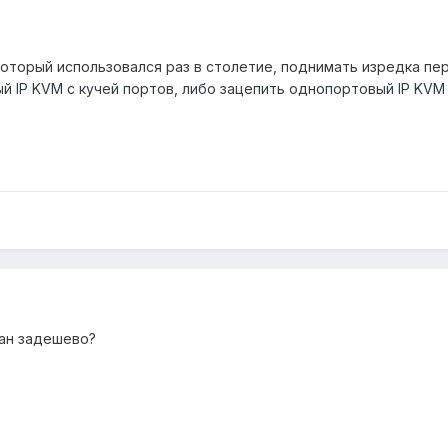
 который использовался раз в столетие, поднимать изредка пе
ый IP KVM с кучей портов, либо зацепить однопортовый IP K
тан задешево?