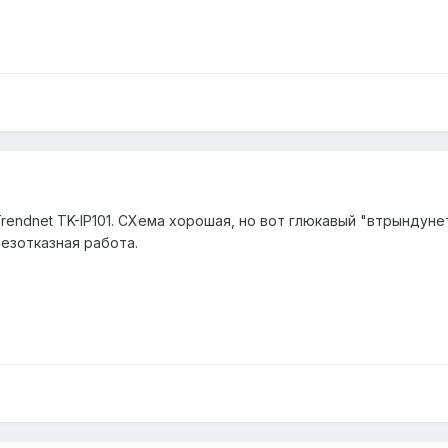
Trendnet TK-IP101. СХема хорошая, но вот глюкавый "втрындун
безотказная работа.