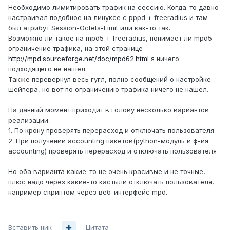
Необходимо лимитировать трафик на сессию. Когда-то давно
настраивал подобное на линуксе с pppd + freeradius и там
был атрибут Session-Octets-Limit или как-то так.
Возможно ли такое на mpd5 + freeradius, понимает ли mpd5
ограничение трафика, на этой странице
http://mpd.sourceforge.net/doc/mpd62.html
я ничего
подходящего не нашел.
Также перевернул весь гугл, полно сообщений о настройке
шейпера, но вот по ограничению трафика ничего не нашел.
На данный момент приходит в голову несколько вариантов
реализации:
1. По крону проверять перерасход и отключать пользователя
2. При получении accounting пакетов(python-модуль и ф-ия
accounting) проверять перерасход и отключать пользователя
Но оба варианта какие-то не очень красивые и не точные,
плюс надо через какие-то кастыли отключать пользователя,
например скриптом через веб-интерфейс mpd.
Вставить ник
Цитата