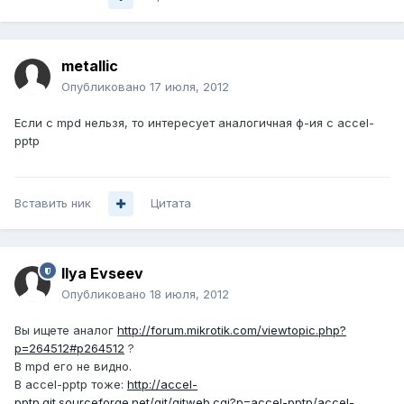
metallic
Опубликовано
17 июля, 2012
Если с mpd нельзя, то интересует аналогичная ф-ия с accel-
pptp
Вставить ник
Цитата
Ilya Evseev
Опубликовано
18 июля, 2012
Вы ищете аналог
http://forum.mikrotik.com/viewtopic.php?
p=264512#p264512
?
В mpd его не видно.
В accel-pptp тоже:
http://accel-
pptp.git.sourceforge.net/git/gitweb.cgi?p=accel-pptp/accel-