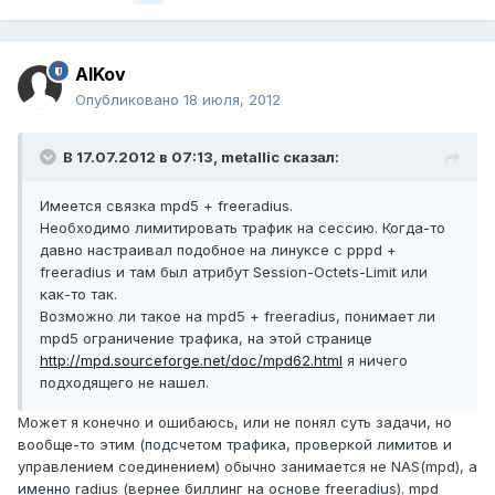
AlKov
Опубликовано
18 июля, 2012
В 17.07.2012 в 07:13, metallic сказал:
Имеется связка mpd5 + freeradius.
Необходимо лимитировать трафик на сессию. Когда-то
давно настраивал подобное на линуксе с pppd +
freeradius и там был атрибут Session-Octets-Limit или
как-то так.
Возможно ли такое на mpd5 + freeradius, понимает ли
mpd5 ограничение трафика, на этой странице
http://mpd.sourceforge.net/doc/mpd62.html
я ничего
подходящего не нашел.
Может я конечно и ошибаюсь, или не понял суть задачи, но
вообще-то этим (подсчетом трафика, проверкой лимитов и
управлением соединением) обычно занимается не NAS(mpd), а
именно radius (вернее биллинг на основе freeradius). mpd