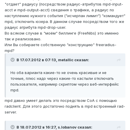
"отдает" радиусу (посредством радиус-атрибутов mpd-input-
acct и mpd-output-acct) сведения о трафике, а радиус по
наступлению нужного события ("исчерпан лимит") "командует"
mpd, отключить юзера. В данном случае посредством того же
радиус атрибута mpd-drop-user.
Во всяком случае в "моём" биллинге (FreeNibs) это именно
так и реализовано.
Или Вы собираете собственную "конструкцию" freeradius-
mpd?
В 17.07.2012 в 07:13, metallic сказал:
Но оба варианта какие-то не очень красивые и не
точные, плюс надо через какие-то кастыли отключать
пользователя, например скриптом через веб-интерфейс
mpd.
mpd давно умеет делать это посредством СоА c помощью
radclient. Для этого достаточно поднять в mpd встроенный rad-
server.
В 18.07.2012 в 16:27, s.lobanov сказал: