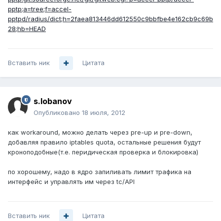
pptp;a=tree;f=accel-
pptpd/radius/dict;h=2faea813446dd612550c9bbfbe4e162cb9c69b
28;hb=HEAD
Вставить ник
Цитата
s.lobanov
Опубликовано
18 июля, 2012
как workaround, можно делать через pre-up и pre-down,
добавляя правило iptables quota, остальные решения будут
кроноподобные(т.е. перидическая проверка и блокировка)
по хорошему, надо в ядро запиливать лимит трафика на
интерфейс и управлять им через tc/API
Вставить ник
Цитата