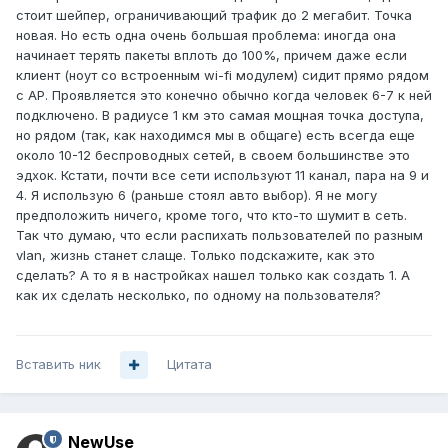
стоит шейпер, ограничивающий трафик до 2 мегабит. Точка
новая. Но есть одна очень большая проблема: иногда она
начинает терять пакеты вплоть до 100%, причем даже если
клиент (ноут со встроенным wi-fi модулем) сидит прямо рядом
с АР. Проявляется это конечно обычно когда человек 6-7 к ней
подключено. В радиусе 1 км это самая мощная точка доступа,
но рядом (так, как находимся мы в общаге) есть всегда еще
около 10-12 беспроводных сетей, в своем большинстве это
эдхок. Кстати, почти все сети используют 11 канал, пара на 9 и
4. Я использую 6 (раньше стоял авто выбор). Я не могу
предположить ничего, кроме того, что кто-то шумит в сеть.
Так что думаю, что если распихать пользователей по разным
vlan, жизнь станет слаще. Только подскажите, как это
сделать? А то я в настройках нашел только как создать 1. А
как их сделать несколько, по одному на пользователя?
Вставить ник
Цитата
NewUse