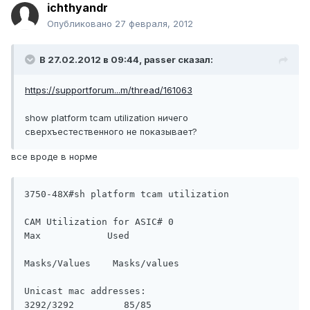
ichthyandr
Опубликовано
27 февраля, 2012
В 27.02.2012 в 09:44, passer сказал:
https://supportforum...m/thread/161063
show platform tcam utilization ничего
сверхъестественного не показывает?
все вроде в норме
3750-48X#sh platform tcam utilization

CAM Utilization for ASIC# 0                      
Max            Used

Masks/Values    Masks/values

Unicast mac addresses:                       
3292/3292         85/85
