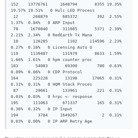
152    13776761     1648794       8355 19.35% 
19.57% 19.51%   0 Hulc LED Process

 12      268879      685372        392  2.55%  
1.37%  0.84%   0 ARP Input

 78     1670840      311085       5371  2.39%  
2.21%  2.34%   0 RedEarth Tx Mana

 10      126285        1102     114596  2.23%  
0.27%  0.16%   0 Licensing Auto U

119     1139487      131979       8633  1.59%  
1.66%  1.61%   0 hpm counter proc

183       54083       69300        780  0.63%  
0.09%  0.06%   0 CDP Protocol

164      225228       13198      17065  0.31%  
0.31%  0.31%   0 HQM Stack Proces

 87       29661      133961        221  0.31%  
0.03%  0.03%   0 hrpc <- response

195      111063      671337        165  0.31%  
0.36%  0.32%   0 IP Input

194        3784     1649267          2  0.31%  