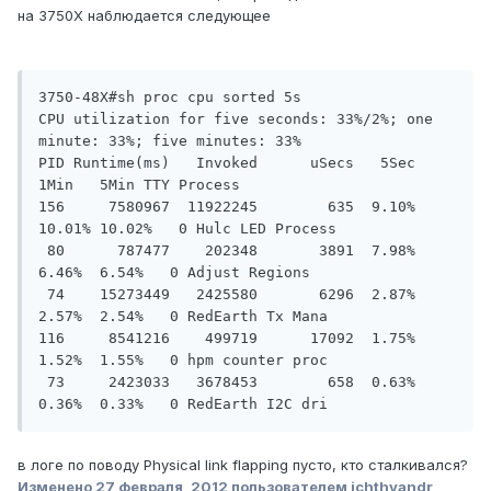
на 3750X наблюдается следующее
3750-48X#sh proc cpu sorted 5s

CPU utilization for five seconds: 33%/2%; one 
minute: 33%; five minutes: 33%

PID Runtime(ms)   Invoked      uSecs   5Sec   
1Min   5Min TTY Process

156     7580967  11922245        635  9.10% 
10.01% 10.02%   0 Hulc LED Process

 80      787477    202348       3891  7.98%  
6.46%  6.54%   0 Adjust Regions

 74    15273449   2425580       6296  2.87%  
2.57%  2.54%   0 RedEarth Tx Mana

116     8541216    499719      17092  1.75%  
1.52%  1.55%   0 hpm counter proc

 73     2423033   3678453        658  0.63%  
0.36%  0.33%   0 RedEarth I2C dri
в логе по поводу Physical link flapping пусто, кто сталкивался?
Изменено
27 февраля, 2012
пользователем ichthyandr