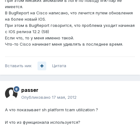
При этом никаких аномалий в логе по поводу link-flap не
имеется.
В BugReport на Cisco написано, что лечится путем обновления
на более новый IOS.
При этом в BugReport говорится, что проблема уходит начиная
с IOS релиза 12.2 (58)
Если что, то у меня именно такой.
Что-то Cisco начинает меня удивлять в последнее время.
Вставить ник
Цитата
passer
Опубликовано
17 мая, 2012
А что показывает sh platform tcam utilization ?
И что из функционала используется?