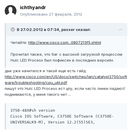
ichthyandr
Опубликовано
27 февраля, 2012
В 27.02.2012 в 07:34, passer сказал:
Читайте:
http://www.cisco.com...0807213f5.shtml
Прочитал также, что баг с высокой загрузкой процессом
Hulc LED Process был пофиксен в последних версиях.
дык уже начитался и такой еще есть гайд
http://www.cisco.com/en/US/docs/switches/lan/catalyst3750/soft
ware/troubleshooting/cpu_util.pdf
пишут что Hulc LED Process ест цпу, если часто линки падают/
поднимаются, у меня такого нет ...
3750-48X#sh version

Cisco IOS Software, C3750E Software (C3750E-
UNIVERSALK9-M), Version 12.2(55)SE3,