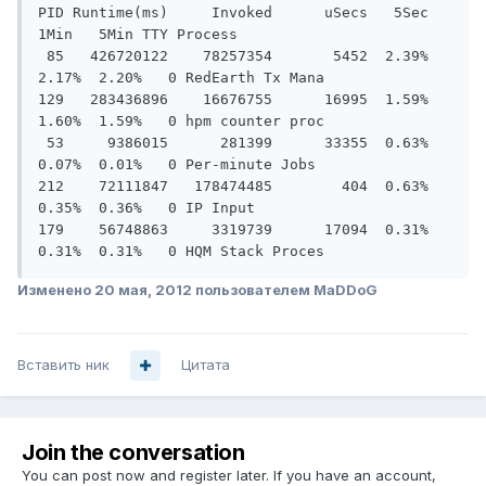
PID Runtime(ms)     Invoked      uSecs   5Sec   
1Min   5Min TTY Process

 85   426720122    78257354       5452  2.39%  
2.17%  2.20%   0 RedEarth Tx Mana

129   283436896    16676755      16995  1.59%  
1.60%  1.59%   0 hpm counter proc

 53     9386015      281399      33355  0.63%  
0.07%  0.01%   0 Per-minute Jobs

212    72111847   178474485        404  0.63%  
0.35%  0.36%   0 IP Input

179    56748863     3319739      17094  0.31%  
0.31%  0.31%   0 HQM Stack Proces
Изменено
20 мая, 2012
пользователем MaDDoG
Вставить ник
Цитата
Join the conversation
You can post now and register later. If you have an account,