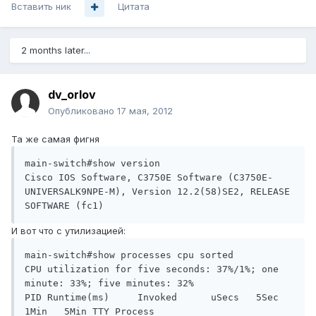
Вставить ник
Цитата
2 months later...
dv_orlov
Опубликовано
17 мая, 2012
Та же самая фигня
main-switch#show version

Cisco IOS Software, C3750E Software (C3750E-
UNIVERSALK9NPE-M), Version 12.2(58)SE2, RELEASE 
И вот что с утилизацией:
main-switch#show processes cpu sorted

CPU utilization for five seconds: 37%/1%; one 
minute: 33%; five minutes: 32%

PID Runtime(ms)     Invoked      uSecs   5Sec   
1Min   5Min TTY Process
