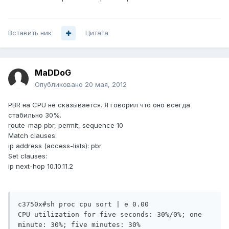
Вставить ник
Цитата
MaDDoG
Опубликовано
20 мая, 2012
PBR на CPU не сказывается. Я говорил что оно всегда
стабильно 30%.
route-map pbr, permit, sequence 10
Match clauses:
ip address (access-lists): pbr
Set clauses:
ip next-hop 10.10.11.2
c3750x#sh proc cpu sort | e 0.00

CPU utilization for five seconds: 30%/0%; one 
minute: 30%; five minutes: 30%
