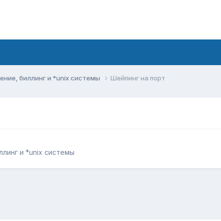
ние, биллинг и *unix системы
Шейпинг на порт
линг и *unix системы