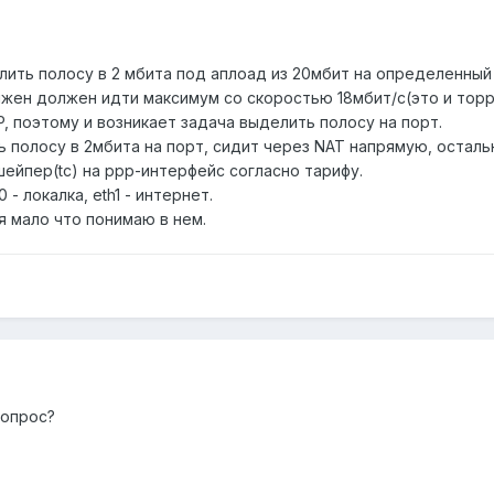
ить полосу в 2 мбита под аплоад из 20мбит на определенный 
лжен должен идти максимум со скоростью 18мбит/с(это и торре
P, поэтому и возникает задача выделить полосу на порт.
 полосу в 2мбита на порт, сидит через NAT напрямую, остал
ейпер(tc) на ppp-интерфейс согласно тарифу.
0 - локалка, eth1 - интернет.
я мало что понимаю в нем.
вопрос?