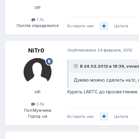
VIP
1.7k
Пол:
Не определился
Вставить ник
Цитата
NiTr0
Опубликовано
24 февраля, 2012
В 24.02.2012 в 18:39, vovan
Думаю можно сделать на tc, 
Курить LARTC до просветления. К
VIP
5.5k
Пол:
Мужчина
Город:
ua
Вставить ник
Цитата