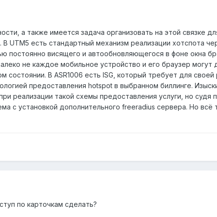
ости, а также имеется задача организовать на этой связке д
. В UTM5 есть стандартный механизм реализации хотспота чере
ю постоянно висящего и автообновляющегося в фоне окна бр
Далеко не каждое мобильное устройство и его браузер могут 
м состоянии. В ASR1006 есть ISG, который требует для своей
ологией предоставления hotspot в выбранном биллинге. Изыс
 при реализации такой схемы предоставления услуги, но судя п
ма с установкой дополнительного freeradius сервера. Но всё
ступ по карточкам сделать?