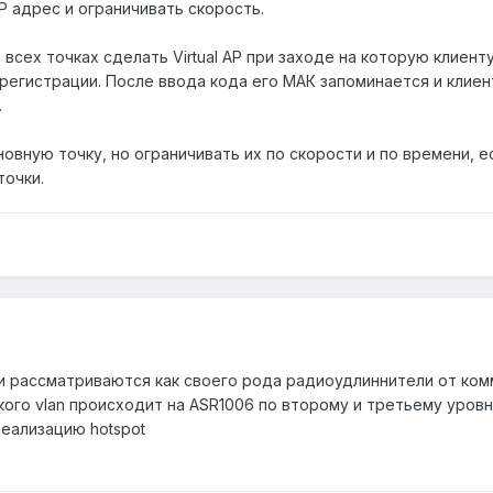
P адрес и ограничивать скорость.
 всех точках сделать Virtual AP при заходе на которую клиен
егистрации. После ввода кода его МАК запоминается и клиент
.
сновную точку, но ограничивать их по скорости и по времени, 
точки.
и рассматриваются как своего рода радиоудлиннители от ко
ого vlan происходит на ASR1006 по второму и третьему уров
реализацию hotspot