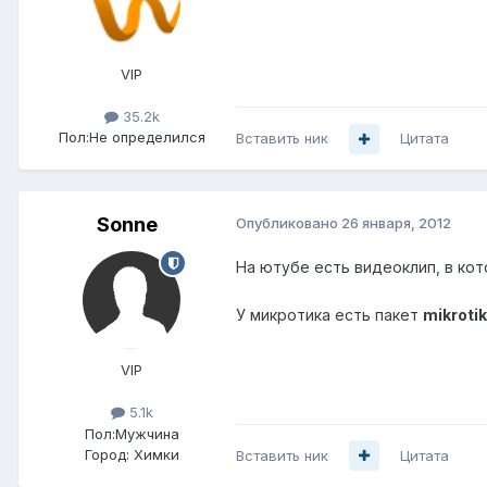
VIP
35.2k
Пол:
Не определился
Вставить ник
Цитата
Sonne
Опубликовано
26 января, 2012
На ютубе есть видеоклип, в кот
У микротика есть пакет
mikroti
VIP
5.1k
Пол:
Мужчина
Город:
Химки
Вставить ник
Цитата