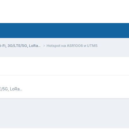
Fi, 3G/LTE/5G, LoRa...
Hotspot на ASR1006 и UTM5
5G, LoRa...