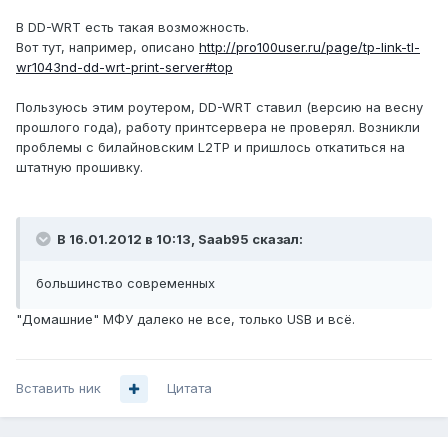
В DD-WRT есть такая возможность.
Вот тут, например, описано
http://pro100user.ru/page/tp-link-tl-
wr1043nd-dd-wrt-print-server#top
Пользуюсь этим роутером, DD-WRT ставил (версию на весну
прошлого года), работу принтсервера не проверял. Возникли
проблемы с билайновским L2TP и пришлось откатиться на
штатную прошивку.
В 16.01.2012 в 10:13, Saab95 сказал:
большинство современных
"Домашние" МФУ далеко не все, только USB и всё.
Вставить ник
Цитата