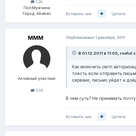
1.2k
Пол:
Мужчина
Город:
Abakan
Вставить ник
Цитата
MMM
Опубликовано
1 декабря, 2011
В 01.12.2011 в 11:05, roofut 
Как включить смтп авториза
тоесть если отправить письм
Активный участник
серваке, письмо уйдет и дой
530
В чем суть? Не принимать почт
Вставить ник
Цитата