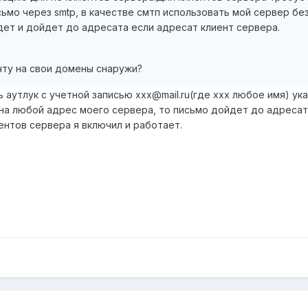
сьмо через smtp, в качестве смтп использовать мой сервер бе
дет и дойдет до адресата если адресат клиент сервера.
чту на свои домены снаружи?
 аутлук с учетной записью xxx@mail.ru(где xxx любое имя) у
на любой адрес моего сервера, то письмо дойдет до адресата
нтов сервера я включил и работает.