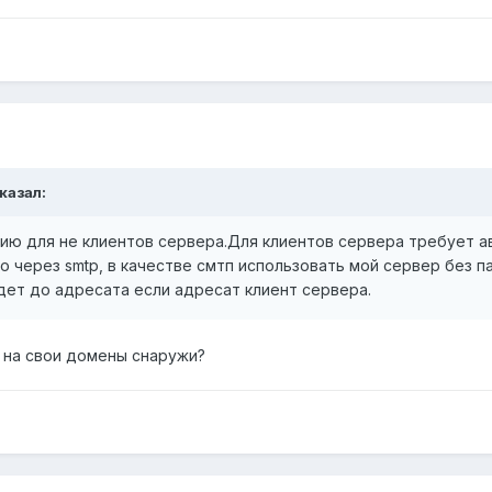
сказал:
цию для не клиентов сервера.Для клиентов сервера требует а
о через smtp, в качестве смтп использовать мой сервер без 
дет до адресата если адресат клиент сервера.
у на свои домены снаружи?