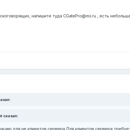
сскоговорящих, напишите туда CGatePro@mx.ru , есть небольш
казал:
ut сказал:
зацию для не клиентов сервера.Для клиентов сервера требуе