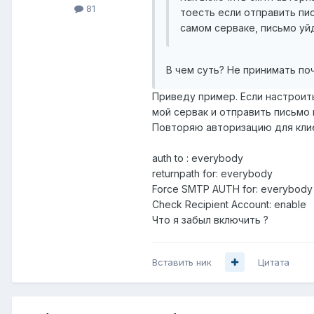
81
тоесть если отправить пи
самом серваке, письмо уй
В чем суть? Не принимать по
Приведу пример. Если настроить
мой сервак и отправить письмо 
Повторяю авторизацию для клие
auth to : everybody
returnpath for: everybody
Force SMTP AUTH for: everybody
Check Recipient Account: enable
Что я забыл включить ?
Вставить ник
Цитата